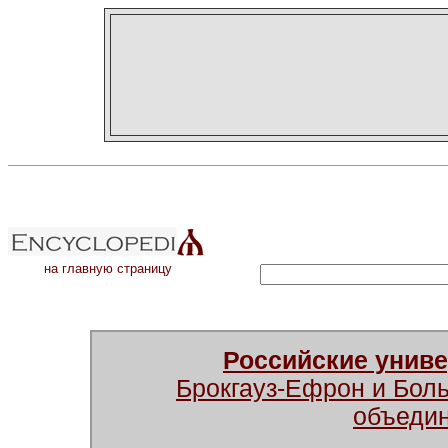
на главную страницу
Российские унив
Брокгауз-Ефрон и Бол
объеди