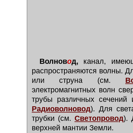
Волнов
о
д,
канал, имеющ
распространяются волны. Дл
или струна (см.
В
электромагнитных волн све
трубы различных сечений 
Радиоволновод
). Для све
трубки (см.
Светопровод
).
верхней мантии Земли.