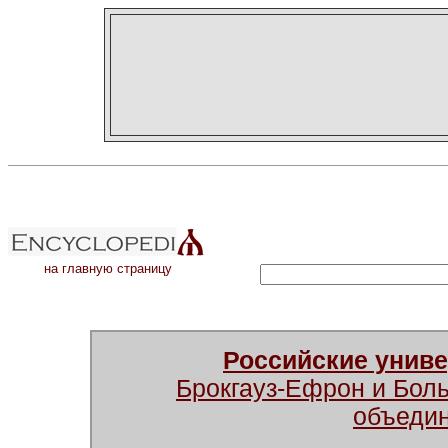
на главную страницу
Российские унив
Брокгауз-Ефрон и Бол
объеди