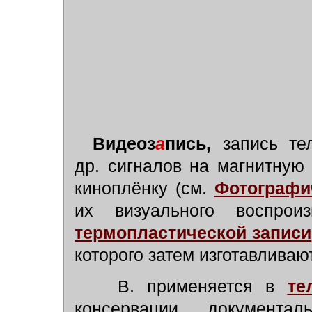
Видеоз
а
пись,
запись те
др. сигналов на магнитную
киноплёнку (см.
Фотографи
их визуального воспрои
термопластической записи
которого затем изготавливаю
В. применяется в
те
консервации документал