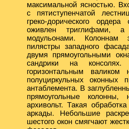
максимальной ясностью. Вх
с пятиступенчатой лестни
греко-дорического ордера
оживлен триглифами, а
модульонами. Колоннам з
пилястры западного фасада
двумя прямоугольными окн
сандрики на консолях.
горизонтальным валиком 
полуциркульных оконных 
антаблемента. В заглублен
прямоугольные колонны, 
архивольт. Такая обработк
аркады. Небольшие раскре
шестого окон смягчают жест