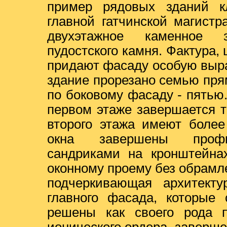
пример рядовых зданий кл
главной гатчинской магистр
двухэтажное каменное 
пудостского камня. Фактура,
придают фасаду особую выра
здание прорезано семью пр
по боковому фасаду - пятью
первом этаже завершается 
второго этажа имеют более
окна завершены профи
сандриками на кронштейна
оконному проему без обрамле
подчеркивающая архитекту
главного фасада, которые 
решены как своего рода 