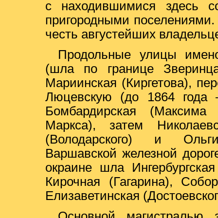
с находившимися здесь со
пригородными поселениями.
честь августейших владельце
Продольные улицы имено
(шла по границе Зверинца
Мариинская (Киргетова), пе
Люцевскую (до 1864 года –
Бомбардирская (Максима Г
Маркса), затем Николаевс
(Володарского) и Ольги
Варшавской железной дорог
окраине шла Ингербургская
Кирочная (Гагарина), Собо
Елизаветинская (Достоевског
Основной магистралью 