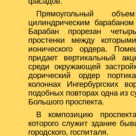
фасадов.
Прямоугольный объ
цилиндрическим барабаном
Барабан прорезан четыр
простенки между которым
ионического ордера. Пом
придает вертикальный акц
среди окружающей застройк
дорический ордер портик
колоннах Ингербургских в
подобных повторах одна из 
Большого проспекта.
В композицию проспект
которого служит здание быв
городского, госпиталя.