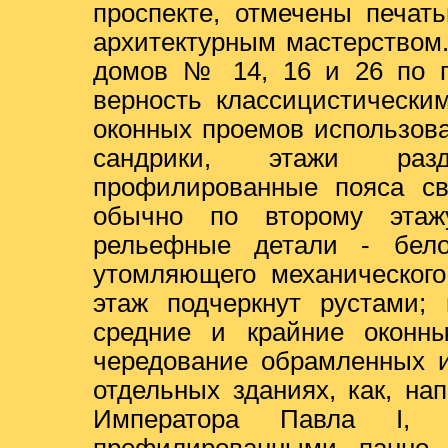
проспекте, отмечены печат
архитектурным мастерством
домов № 14, 16 и 26 по пр
верность классицистически
оконных проемов использов
сандрики, этажи раз
профилированные пояса св
обычно по второму этаж
рельефные детали - бел
утомляющего механического
этаж подчеркнут рустами;
средние и крайние оконн
чередование обрамленных 
отдельных зданиях, как, н
Императора Павла I, ф