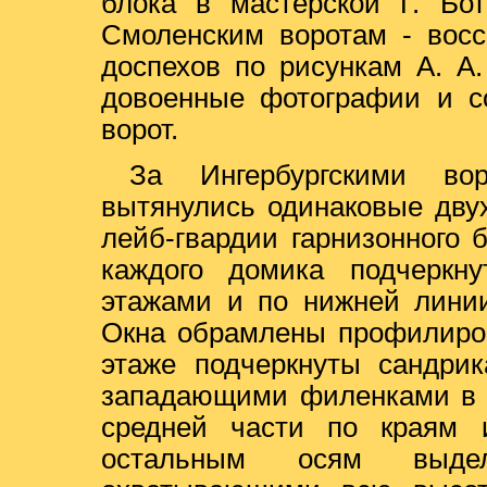
блока в мастерской Г. Бот
Смоленским воротам - восс
доспехов по рисункам А. А.
довоенные фотографии и со
ворот.
За Ингербургскими во
вытянулись одинаковые дву
лейб-гвардии гарнизонного
каждого домика подчеркн
этажами и по нижней линии
Окна обрамлены профилиро
этаже подчеркнуты сандри
западающими филенками в 
средней части по краям 
остальным осям выдел