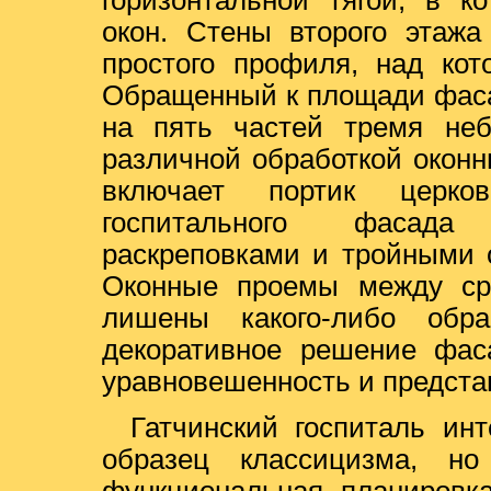
горизонтальной тягой, в к
окон. Стены второго этажа
простого профиля, над кот
Обращенный к площади фаса
на пять частей тремя неб
различной обработкой окон
включает портик церко
госпитального фасада
раскреповками и тройными 
Оконные проемы между ср
лишены какого-либо обра
декоративное решение фаса
уравновешенность и предста
Гатчинский госпиталь ин
образец классицизма, н