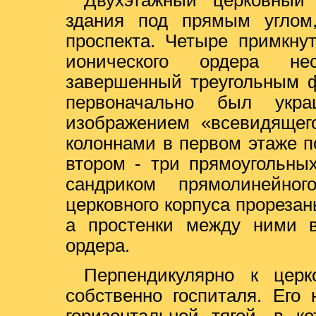
Двухэтажный церковный
здания под прямым углом
проспекта. Четыре примкну
ионического ордера нес
завершенный треугольным ф
первоначально был укр
изображением «всевидящег
колоннами в первом этаже 
втором - три прямоугольны
сандриком прямолинейно
церковного корпуса прореза
а простенки между ними в
ордера.
Перпендикулярно к церк
собственно госпиталя. Его