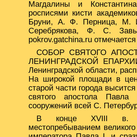
Магдалины и Константи
росписями кисти академико
Бруни, А. Ф. Перница, М. И
Серебрякова, Ф. С. Зав
pokrov.gatchina.ru отмечается
СОБОР СВЯТОГО АПОСТ
ЛЕНИНГРАДСКОЙ ЕПАРХИИ. 
Ленинградской области, расп
На широкой площади в цент
старой части города выситс
святого апостола Павла
сооружений всей С. Петербург
В конце XVIII в. 
местопребыванием великого
императора Павла I, и сраз