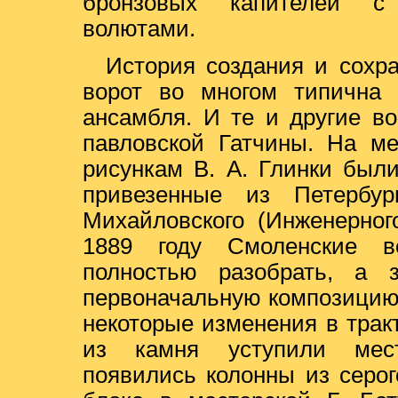
бронзовых капителей с
волютами.
История создания и сохр
ворот во многом типична 
ансамбля. И те и другие в
павловской Гатчины. На м
рисункам В. А. Глинки был
привезенные из Петербур
Михайловского (Инженерног
1889 году Смоленские в
полностью разобрать, а з
первоначальную композицию.
некоторые изменения в трак
из камня уступили мест
появились колонны из серо