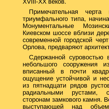
XVIII-XX веков.
Примечательная черта 
триумфального типа, начин
Монументальные Мозинс
Киевском шоссе вблизи дер
современной городской чер
Орлова, предваряют архитек
Сдержанной суровостью в
небольшого сооружения из
вписанный в почти квадр
ощущение устойчивой и не
из пятнадцати рядов русто
радиальными рустами, 
сторонам замкового камня. 
выступающей над объем