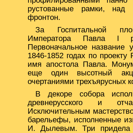
профилированными панно 
рустованные рамки, над
фронтон.
За Госпитальной пло
Императора Павла I ра
Первоначальное название у
1846-1852 годах по проекту 
имя апостола Павла. Мону
еще один высотный акце
очертаниями трехъярусных ко
В декоре собора испол
древнерусского и отча
Исключительным мастерство
барельефы, исполненные из
И. Дылевым. Три придела 