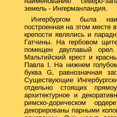
наименованию северо-за
земель - Ингерманландия.
Ингербургом была наи
построенная на этом месте в
крепости являлись и парад
Гатчины. На гербовом щит
помещен двуглавый орел.
Мальтийский крест и красн
Павла I. На нижнем голубо
буква G, равнозначная за
Существующие Ингербургски
отдельно стоящих прямо
архитектурное и декоратив
римско-дорическом орде
декорированы парными коло