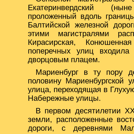
Екатеринвердский (нын
проложенный вдоль границы
Балтийской железной доро
этими магистралями рас
Кирасирская, Конюшенн
поперечных улиц входила
дворцовым плацем.
Мариенбург в ту пору д
половину Мариенбургской у
улица, переходящая в Глуху
Набережные улицы.
В первом десятилетии XX
земли, расположенные вост
дороги, с деревнями Ма