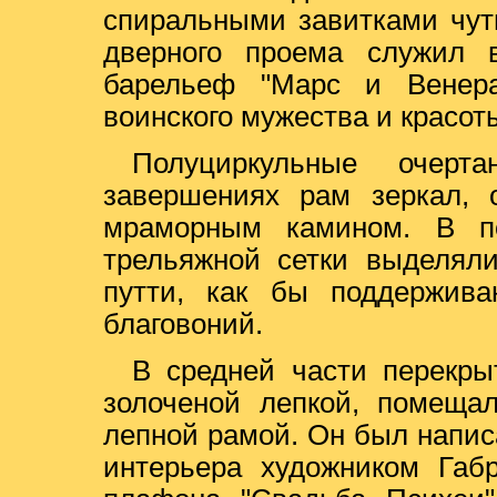
спиральными завитками чут
дверного проема служил 
барельеф "Марс и Венера
воинского мужества и красот
Полуциркульные очерт
завершениях рам зеркал, 
мраморным камином. В п
трельяжной сетки выделял
путти, как бы поддержива
благовоний.
В средней части перекры
золоченой лепкой, помеща
лепной рамой. Он был написа
интерьера художником Габ