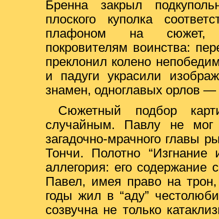
Бренна закрыл подкупольн
плоского куполка соотве
плафоном на сюжет, п
покровителям воинства: пе
преклонил колено непобеди
и падуги украсили изобра
знамен, одноглавых орлов — 
Сюжетный подбор карт
случайным. Павлу не мог 
загадочно-мрачного главы р
Тончи. Полотно “Изгнание 
аллегория: его содержание 
Павел, имея право на трон,
годы жил в “аду” честолюб
созвучна не только катаклиз