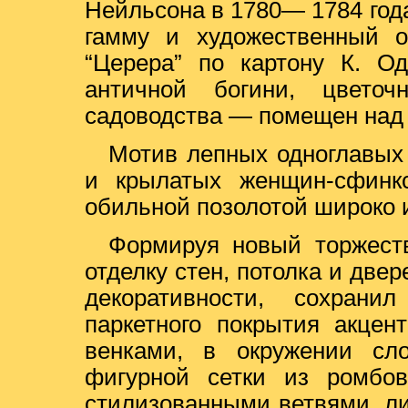
Нейльсона в 1780— 1784 год
гамму и художественный о
“Церера” по картону К. Од
античной богини, цвето
садоводства — помещен над
Мотив лепных одноглавых
и крылатых женщин-сфинкс
обильной позолотой широко и
Формируя новый торжеств
отделку стен, потолка и две
декоративности, сохрани
паркетного покрытия акцен
венками, в окружении сл
фигурной сетки из ромбов
стилизованными ветвями, л