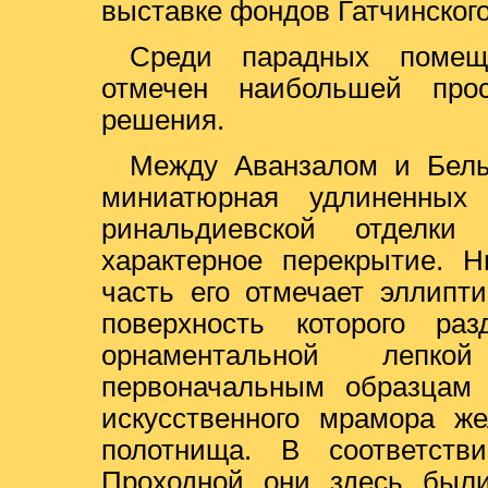
выставке фондов Гатчинского
Среди парадных помещ
отмечен наибольшей прост
решения.
Между Аванзалом и Бел
миниатюрная удлиненных
ринальдиевской отделк
характерное перекрытие. 
часть его отмечает эллипт
поверхность которого ра
орнаментальной лепк
первоначальным образцам 
искусственного мрамора же
полотнища. В соответст
Проходной они здесь были