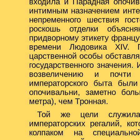
входила и Парадная опочив
интимным назначением инте
непременного шествия гост
роскошь отделки объясн
придворному этикету француз
времени Людовика XIV. 
царственной особы обставл
государственного значения.
возвеличению и почти 
императорского быта были
опочивальни, заметно бол
метра), чем Тронная.
Той же цели служила
императорских регалий, ко
колпаком на специально