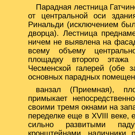
Парадная лестница Гатчин
от центральной оси здани
Ринальди (исключением был
дворца). Лестница преднам
ничем не выявлена на фасад
всему объему центральн
площадку второго этажа
Чесменской галерей (обе з
основных парадных помещени
ванзал (Приемная), п
примыкает непосредственн
своими тремя окнами на запа
переделке еще в XVIII веке,
сильно развитыми паду
кронштейнами, наличники р