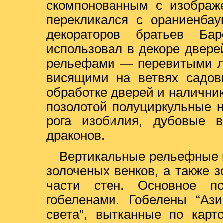
скомпонованным с изображе
перекликался с ораниенбау
декораторов братьев Ба
использовал в декоре двер
рельефами — перевитыми ле
висящими на ветвях садов
обработке дверей и налични
позолотой полуциркульные 
рога изобилия, дубовые 
драконов.
Вертикальные рельефные г
золоченых венков, а также 
части стен. Основное п
гобеленами. Гобелены “Аз
света”, вытканные по карт