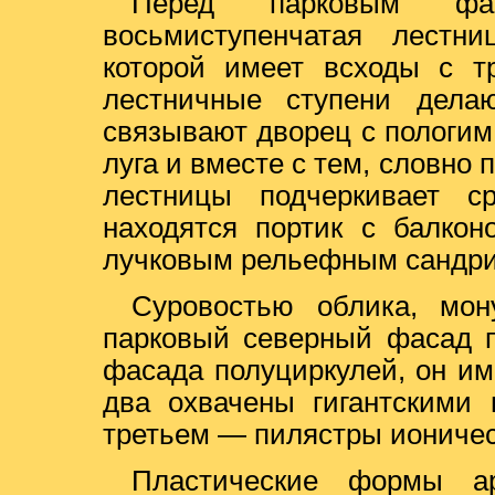
Перед парковым ф
восьмиступенчатая лестн
которой имеет всходы с т
лестничные ступени дела
связывают дворец с пологим
луга и вместе с тем, словно
лестницы подчеркивает с
находятся портик с балкон
лучковым рельефным сандрико
Суровостью облика, мо
парковый северный фасад п
фасада полуциркулей, он им
два охвачены гигантскими 
третьем — пилястры ионичес
Пластические формы арх