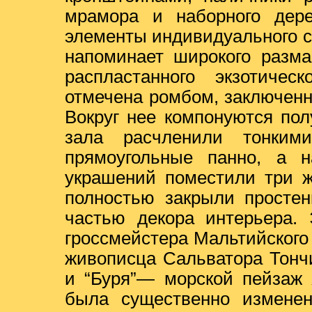
мрамора и наборного дер
элементы индивидуального с
напоминает широкого разма
распластанного экзотическ
отмечена ромбом, заключенн
Вокруг нее компонуются пол
зала расчленили тонким
прямоугольные панно, а 
украшений поместили три ж
полностью закрыли простен
частью декора интерьера. 
гроссмейстера Мальтийского 
живописца Сальватора Тончи
и “Буря”— морской пейзаж 
была существенно изменен