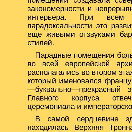
помещений создавала сове
закономерности и непрерывн
интерьера. При всем
парадоксальности это разв
еще живыми отзвуками баро
стилей.
Парадные помещения боль
во всей европейской архи
располагались во втором эта
который именовался француз
—буквально—прекрасный э
Главного корпуса отве
церемониала и императорско
В самой сердцевине зд
находилась Верхняя Тронн