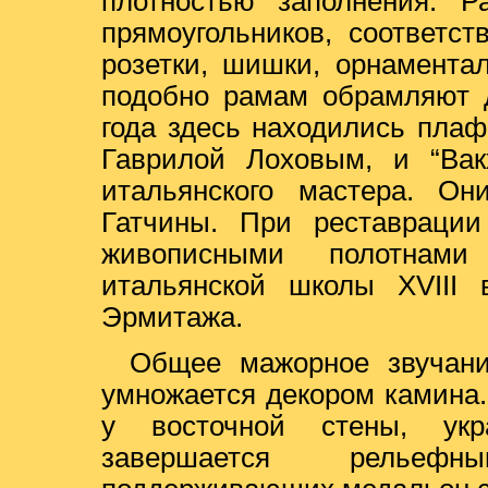
плотностью заполнения. Р
прямоугольников, соответс
розетки, шишки, орнамента
подобно рамам обрамляют 
года здесь находились пла
Гаврилой Лоховым, и “Вак
итальянского мастера. О
Гатчины. При реставраци
живописными полотнами
итальянской школы XVIII 
Эрмитажа.
Общее мажорное звучани
умножается декором камина
у восточной стены, укр
завершается рельефн