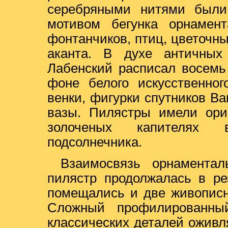
серебряными нитями были
мотивом бегунка орнамент
фонтанчиков, птиц, цветочны
аканта. В духе античных
Лабенский расписал восемь
фоне белого искусственног
венки, фигурки спутников Вак
вазы. Пилястры имели ориг
золоченых капителях 
подсолнечника.
Взаимосвязь орнамента
пилястр продолжалась в ре
помещались и две живописн
Сложный профилированны
классических деталей ожив