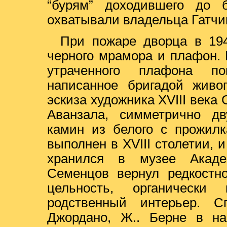
“бурям” доходившего до б
охватывали владельца Гатчи
При пожаре дворца в 194
черного мрамора и плафон. 
утраченного плафона по
написанное бригадой живо
эскиза художника XVIII века
Аванзала, симметрично д
камин из белого с прожил
выполнен в XVIII столетии, 
хранился в музее Акаде
Семенцов вернул редкостн
цельность, органически
родственный интерьер. С
Джордано, Ж.. Берне в на