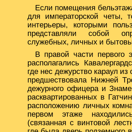
Если помещения бельэтажа
для императорской четы, т
интерьеры, которыми поль
представляли собой оп
служебных, личных и бытов
В правой части первого 
располагались Кавалергард
где нес дежурство караул из 
предшествовала Нижней Тро
дежурного офицера и Знаме
расквартированных в Гатчин
расположению личных комна
первом этаже находилис
(связанная с винтовой лес
где была дверь подземного в