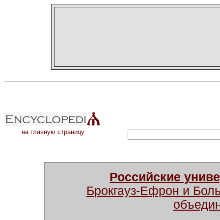
на главную страницу
Российские унив
Брокгауз-Ефрон и Бол
объеди