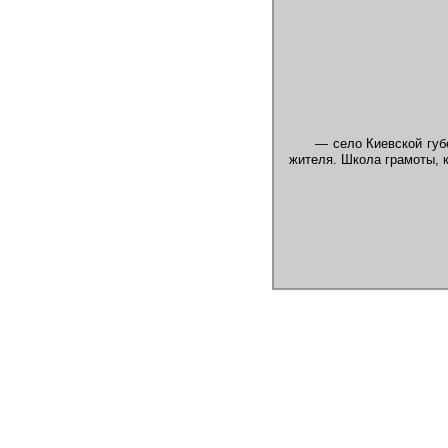
— село Киевской губе
жителя. Школа грамоты, к