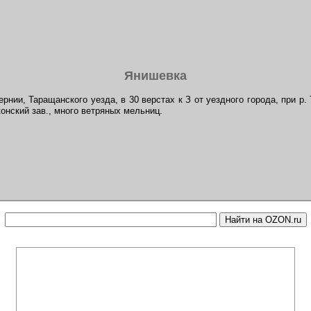
Янишевка
рнии, Таращанского уезда, в 30 верстах к З от уездного города, при р. 
онский зав., много ветряных мельниц.