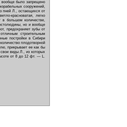
Л. вообще было запрещено
 корабельных сооружений,
з пней Л., остающихся от
етло-красноватая, легко
 в большом количестве,
ростолюдины, но и вообще
от, предохраняет зубы от
 отличным строительным
нные постройки в Сибири
е количество плодотворной
лю, прикрывает ее как бы
свои виды Л., из которых
высоте от 8 до 12 фт. — L.