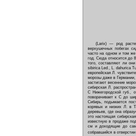
(Larix) — род рас
верхушечных побегах си
часто на одном и том же
год. Сюда относится до 8
того, составляют ли они
sibirica Led., L. dahuri
европейская Л. чувствит
морозы даже в Германии, ч
застигают весенние мороз
сибирская Л. распростран
С Нижегородской губ., 
поворачивает к С до шир
Сибирь, подымается пос
корявых и низких Л. в 
деревьев, где она образ
это настоящая сибирская
известную в продаже п
см и доходящие до сам
собравшийся в отверстии