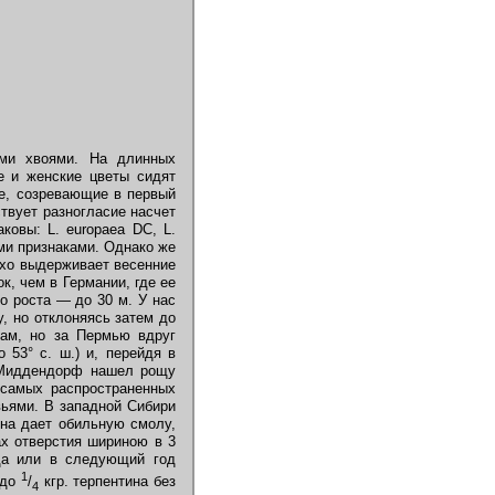
ими хвоями. На длинных
е и женские цветы сидят
ие, созревающие в первый
ствует разногласие насчет
ковы: L. europaea DC, L.
ыми признаками. Однако же
охо выдерживает весенние
ок, чем в Германии, где ее
го роста — до 30 м. У нас
у, но отклоняясь затем до
рам, но за Пермью вдруг
 53° с. ш.) и, перейдя в
. Миддендорф нашел рощу
 самых распространенных
вьями. В западной Сибири
Она дает обильную смолу,
х отверстия шириною в 3
да или в следующий год
1
 до
/
кгр. терпентина без
4