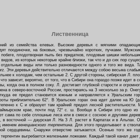
Лиственница
тений из семейства елевых. Высокие деревья с мягкими опадающ
дят поодиночке, на боковых, чрезвычайно коротких, пучками. Мужски
 побеге, плодотворная пыль без придатков, плодовые шишки небольш
 видов, из которых некоторые крайне близки, так что и до сих пор суще
 отдельные виды или только разновидности одного и того же вида. Та
ca Turz. Эти деревья действительно отличаются между собою весьма слаб
ельнее к холодам, чем остальные 2. С другой стороны, сибирская Л. пл
то зависит, вероятно, от того, что в Сибири она гораздо позже идет в с
ы, когда она в полном соку. Л. достигает глубокой старости и огромно
ена в северо-восточной России, простираясь на З несколько за р. Онег
откуда ее предел становится южным и направляется к Уральским го
оты приблизительно 62°. В Уральских горах она идет далее на Ю (до
тепенно к С и образует там крайний предел лесной растительности
Таймырском крае, почти под 72° с. ш. Вообще в Сибири это одно из
ует сама по себе сплошные леса или в смеси с сосною и другими дере
, в восточной — даурская Л. На З Л. растет в Карпатах и в Альпах. 
од именем
венецианского терпентина.
Для этого проделывают в ствола
ой сердцевины. Снаружи отверстие затыкается. Осенью того же го
 терпентин выгребается железными ложками. Каждый такой канал дает