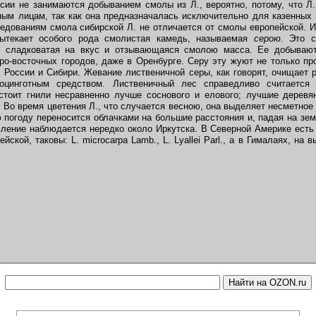
сии не занимаются добыванием смолы из Л., вероятно, потому, что 
ным лицам, так как она предназначалась исключительно для казенных
дованиям смола сибирской Л. не отличается от смолы европейской. И
вытекает особого рода смолистая камедь, называемая
серою.
Это св
, сладковатая на вкус и отзывающаяся смолою масса. Ее добывают
ро-восточных городов, даже в Оренбурге. Серу эту жуют не только п
 России и Сибири. Жевание лиственичной серы, как говорят, очищает р
оцинготным средством. Лиственичный лес справедливо считается
стоит гнили несравненно лучше соснового и елового; лучшие деревя
. Во время цветения Л., что случается весною, она выделяет несметно
ю погоду переносится облачками на большие расстояния и, падая на зем
ление наблюдается нередко около Иркутска. В Северной Америке есть 
йской, таковы: L. microcarpa Lamb., L. Lyallei Parl., а в Гималаях, на 