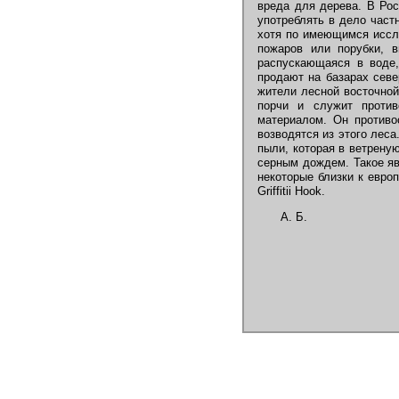
вреда для дерева. В Рос
употреблять в дело част
хотя по имеющимся иссле
пожаров или порубки, 
распускающаяся в воде
продают на базарах севе
жители лесной восточной
порчи и служит против
материалом. Он противо
возводятся из этого леса
пыли, которая в ветрену
серным дождем. Такое яв
некоторые близки к европе
Griffitii Hook.
А. Б.