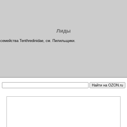
Лиды
семейства Tenthredinidae, см. Пилильщики.