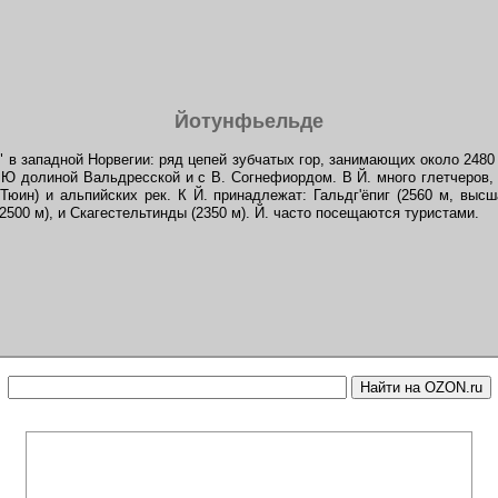
Йотунфьельде
 в западной Норвегии: ряд цепей зубчатых гор, занимающих около 2480 к
 Ю долиной Вальдресской и с В. Согнефиордом. В Й. много глетчеров,
 Тюин) и альпийских рек. К Й. принадлежат: Гальдг'ёпиг (2560 м, высш
(2500 м), и Скагестельтинды (2350 м). Й. часто посещаются туристами.