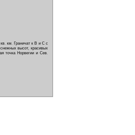
в. км. Граничат к В и С с
 снежных высот, красивых
ая точка Норвегии и Сев.