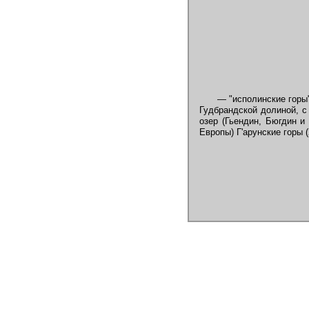
— "исполинские горы"
Гудбрандской долиной, с
озер (Гьендин, Бюгдин и
Европы) Г'арунские горы 