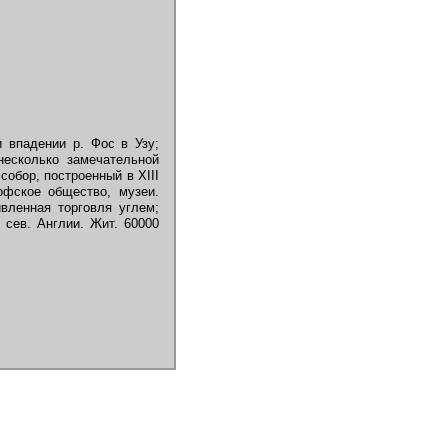
 впадении р. Фос в Узу;
несколько замечательной
обор, построенный в XIII
офское общество, музеи.
вленная торговля углем;
 сев. Англии. Жит. 60000