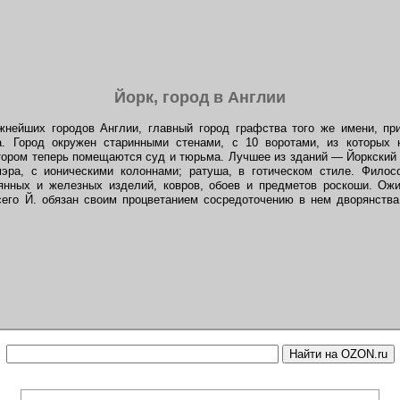
Йорк, город в Англии
жнейших городов Англии, главный город графства того же имени, при
а. Город окружен старинными стенами, с 10 воротами, из которых 
отором теперь помещаются суд и тюрьма. Лучшее из зданий — Йоркский с
мэра, с ионическими колоннами; ратуша, в готическом стиле. Филос
янных и железных изделий, ковров, обоев и предметов роскоши. Ожи
его Й. обязан своим процветанием сосредоточению в нем дворянства