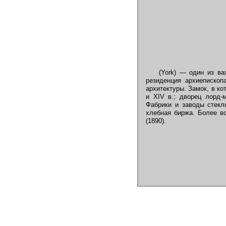
(York) — один из ва
резиденция архиепископ
архитектуры. Замок, в к
и XIV в.; дворец лорд-
Фабрики и заводы стекл
хлебная биржа. Более вс
(1890).