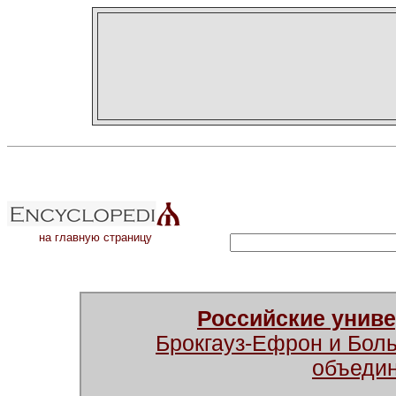
на главную страницу
Российские унив
Брокгауз-Ефрон и Бол
объеди