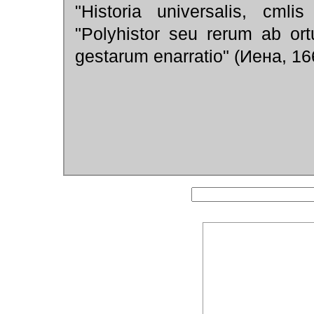
"Нistoria universalis, cmli
"Polyhistor seu rerum ab or
gestarum enarratio" (Иена, 16