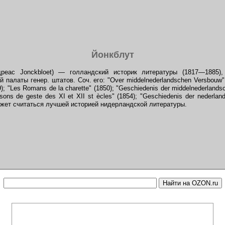
Йонкблут
еас Jonckbloet) — голландский историк литературы (1817—1885),
 палаты генер. штатов. Соч. его: "Over middelnederlandschen Versbouw" 
49); "Les Romans de la charette" (1850); "Geschiedenis der middelnederland
sons de geste des XI et ХII st ècles" (1854); "Geschiedenis der nederland
ожет считаться лучшей историей нидерландской литературы.