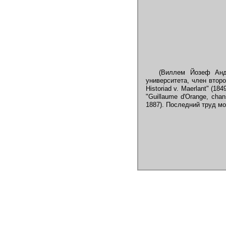
(Виллем Йозеф Андр
университета, член второй
Historiad v. Maerlant" (18
"Guillaume d'Orange, chan
1887). Последний труд м