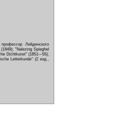
 профессор Лейденского
(1849); "Nalezing Spieghel
sche Dichtkunst" (1851—55);
sche Letterkunde" (2 изд.,