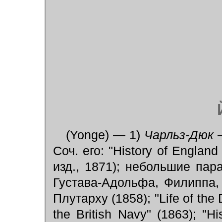
(Yonge) — 1)
Чарльз-Дюк
—
Соч. его: "History of Englan
изд., 1871); небольшие па
Густава-Адольфа, Филиппа,
Плутарху (1858); "Life of the 
thе British Navy" (1863); "H