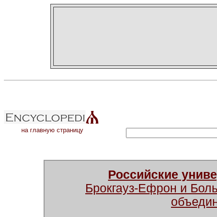
на главную страницу
Российские унив
Брокгауз-Ефрон и Бол
объеди