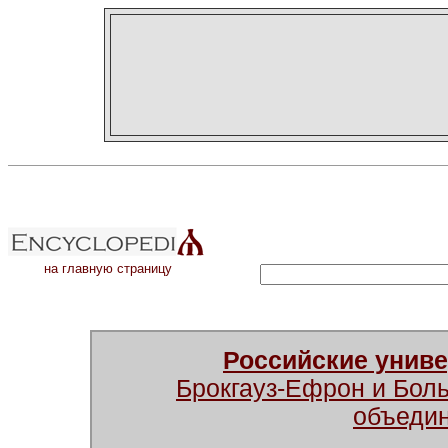
на главную страницу
Российские унив
Брокгауз-Ефрон и Бол
объеди