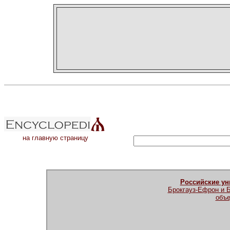
на главную страницу
Российские у
Брокгауз-Ефрон и 
объе