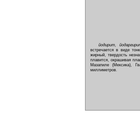
йодирит, йодарги
встречается в виде тонк
жирный, твердость незна
плавится, окрашивая пла
Мазапиле (Мексика), Г
миллиметров.