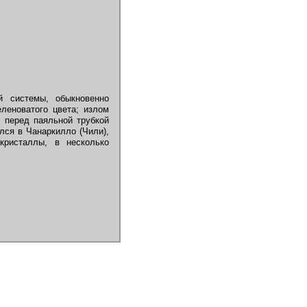
й системы, обыкновенно
еленоватого цвета; излом
е перед паяльной трубкой
лся в Чанаркилло (Чили),
кристаллы, в несколько