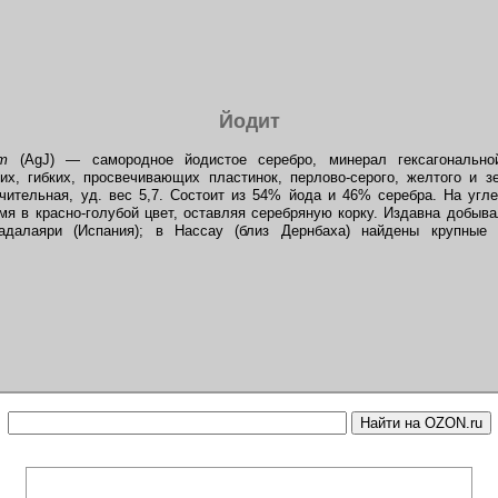
Йодит
рит
(AgJ) — самородное йодистое серебро, минерал гексагонально
их, гибких, просвечивающих пластинок, перлово-серого, желтого и з
чительная, уд. вес 5,7. Состоит из 54% йода и 46% серебра. На угл
мя в красно-голубой цвет, оставляя серебряную корку. Издавна добыва
вадалаяри (Испания); в Нассау (близ Дернбаха) найдены крупные 