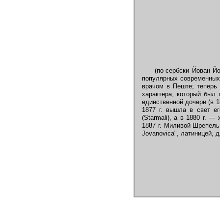
(по-сербски Йован Й
популярных современных 
врачом в Пеште; теперь 
характера, который был 
единственной дочери (в 1
1877 г. вышла в свет ег
(Starmali), а в 1880 г. 
1887 г. Миливой Шрепель
Jovanovica", латиницей, 