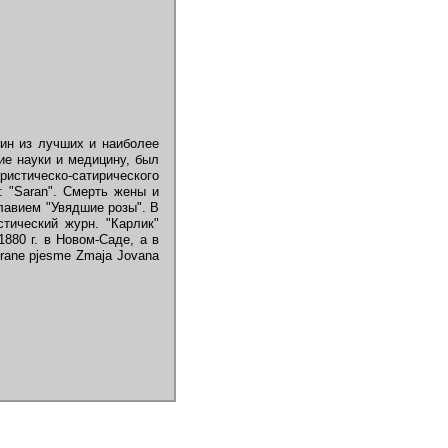
ин из лучших и наиболее
ие науки и медицину, был
ристическо-сатирического
: "Saran". Смерть жены и
главием "Увядшие розы". В
стический журн. "Карлик"
1880 г. в Новом-Саде, а в
rane pjesme Zmaja Jovana