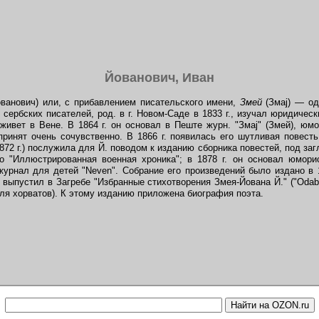
Йованович, Иван
ованович) или, с прибавлением писательского имени,
Змей
(Змаj) — од
сербских писателей, род. в г. Новом-Саде в 1833 г., изучал юридическ
живет в Вене. В 1864 г. он основал в Пеште журн. "Змаj" (Змей), юмо
принят очень сочувственно. В 1866 г. появилась его шутливая повесть
872 г.) послужила для Й. поводом к изданию сборника повестей, под за
о "Иллюстрированная военная хроника"; в 1878 г. он основал юмори
— журнал для детей "Neven". Собрание его произведений было издано в 
 выпустил в Загребе "Избранные стихотворения Змея-Йована Й." ("Odab
для хорватов). К этому изданию приложена биография поэта.