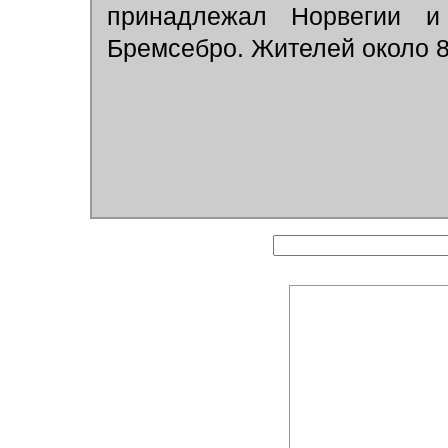
принадлежал Норвегии 
Бремсебро. Жителей около 8