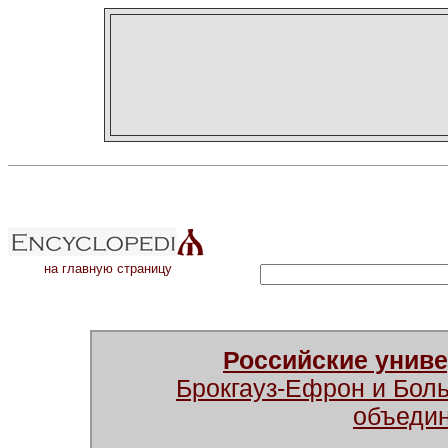
на главную страницу
Российские унив
Брокгауз-Ефрон и Бол
объеди