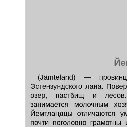
Йе
(Jämteland) — провин
Эстензундского лана. Повер
озер, пастбищ и лесов
занимается молочным хозя
Йемтландцы отличаются ум
почти поголовно грамотны 