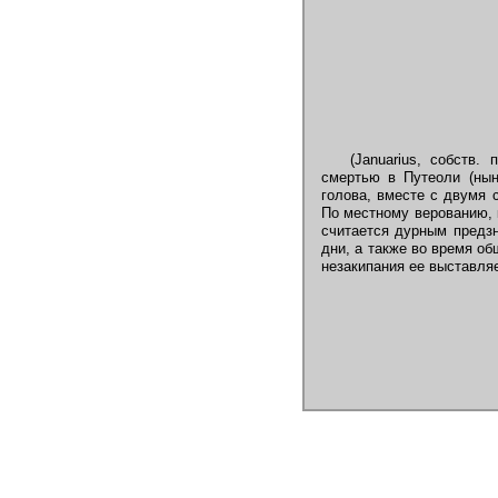
(Januarius, собств.
смертью в Путеоли (нын
голова, вместе с двумя 
По местному верованию, к
считается дурным предзн
дни, а также во время об
незакипания ее выставляе