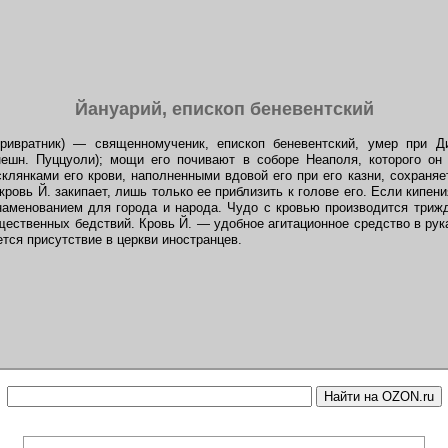
Йануарий, епископ беневентский
 привратник) — священномученик, епископ беневентский, умер при Д
ешн. Пуццуоли); мощи его почивают в соборе Неаполя, которого он 
склянками его крови, наполненными вдовой его при его казни, сохраняе
ровь Й. закипает, лишь только ее приблизить к голове его. Если кипени
аменованием для города и народа. Чудо с кровью производится триж
щественных бедствий. Кровь Й. — удобное агитационное средство в рук
тся присутствие в церкви иностранцев.