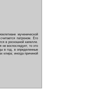
иоклетиане мученической
считается патроном. Его
тся в роскошной капелле.
я не воспоследует, то это
ды в год, в определенные
ах клира; иногда причиной