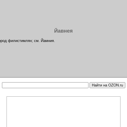
Йавнея
ород филистимлян; см. Йамния.