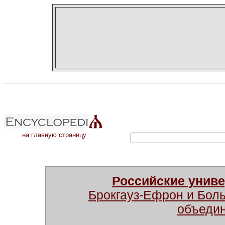
на главную страницу
Российские унив
Брокгауз-Ефрон и Бол
объеди