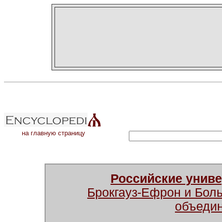
на главную страницу
Российские унив
Брокгауз-Ефрон и Бол
объеди