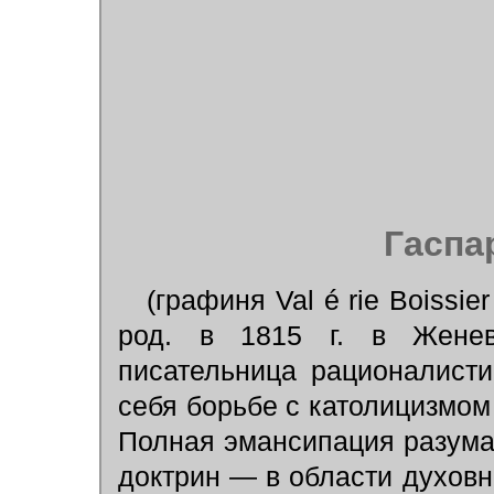
Гаспа
(графиня Val é rie Boissie
род. в 1815 г. в Женев
писательница рационалисти
себя борьбе с католицизмом
Полная эмансипация разума 
доктрин — в области духовн