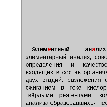
Элем
е
нтный ан
а
лиз
элементарный анализ, сово
определения и качестве
входящих в состав органиче
двух стадий: разложения 
сжиганием в токе кислор
твёрдыми реагентами; кол
анализа образовавшихся не