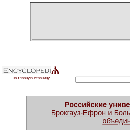
на главную страницу
Российские унив
Брокгауз-Ефрон и Бол
объеди