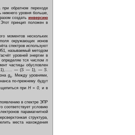
 при обратном переходе
ть нижнего уровня больше,
бразом создать
инверсию
 Этот принцип положен в
ого моментов нескольких
 поля окружающих ионов
чёта спектров используют
1951, называемый методом
асчёт уровней энергии в
о определяе тся числом
n
мент частицы обусловлен
),...... — (
S
— 1), —
S
.
рона
g
.
Между уровнями,
s
нанса по-прежнему будут
сщепиться при
Н = 0,
и в
 появлению в спектре ЭПР
то соответствует условию
электронов парамагнитной
рсверхтонкая структура,
делить места нахождения