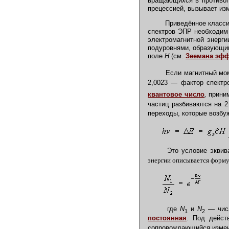
вращающихся в противо
прецессией, вызывает из
Приведённое классич
спектров ЭПР необходим 
электромагнитной энерг
подуровнями, образующим
поле
Н
(см.
Зеемана эфф
Если магнитный мо
2,0023 — фактор спектр
квантовое число
,
прини
частиц разбиваются на 
переходы, которые возб
Это условие эквивал
энергии описывается форму
(
где
N
и
N
—
чис
1
2
постоянная
.
Под действ
сопровождающийся измен