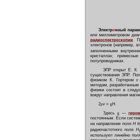
Электр
о
нный парам
или миллиметровом диап
радиоспектроскопии
.
Па
электронов (например, а
заполненными внутренн
кристаллах; примесны
полупроводниках.
ЭПР открыт Е. К
существования ЭПР. Поп
физиком К. Гортером с
методам, разработанным
физики состоит в след
вокруг направления магн
2
p
v
=
g
Н. (
Здесь
g
—
гиро
постоянным. Если систем
на направление поля
Н
бу
радиочастотного поля
H
используют линейно поля