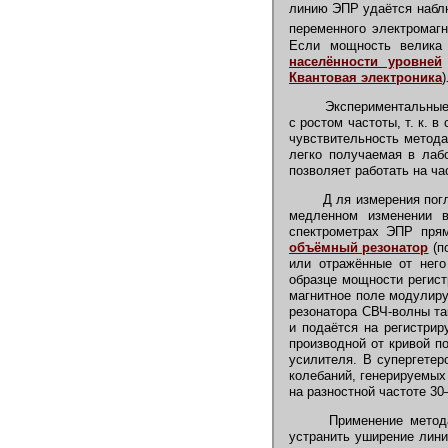
линию ЭПР удаётся наблю
переменного электромагн
Если мощность велика 
населённости уровней
Квантовая электроника
)
Экспериментальные 
с ростом частоты, т. к. 
чувствительность метода
легко получаемая в лаб
позволяет работать на ча
Д ля измерения пог
медленном изменении в
спектрометрах ЭПР пря
объёмный резонатор
(п
или отражённые от него
образце мощности регист
магнитное поле модулир
резонатора СВЧ-волны та
и подаётся на регистри
производной от кривой п
усилителя. В супергетер
колебаний, генерируемых 
на разностной частоте 3
Применение метод
устранить уширение лин