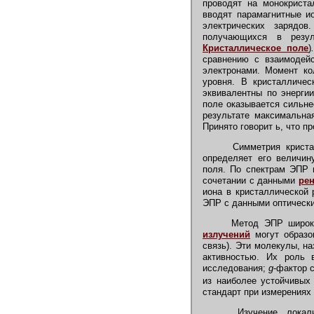
проводят на монокриста
вводят парамагнитные и
электрических зарядо
получающихся в резул
Кристаллическое поле
)
сравнению с взаимодейс
электронами. Момент ко
уровня. В кристалличес
эквивалентны по энергии
поле оказывается сильне
результате максимальна
Принято говорит ь, что 
Симметрия кристал
определяет его величин
поля. По спектрам ЭПР 
сочетании с данными
рен
иона в кристаллической 
ЭПР с данными оптически
Метод ЭПР широко 
излучений
могут образо
связь). Эти молекулы, н
активностью. Их роль
исследования;
g
-фактор 
из наиболее устойчивых
стандарт при измерениях
Изучение локализ