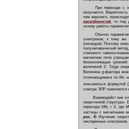
При переходе с ниж
излучается. Вероятность 
чем верхнего, происходи
населённостей
,
то под д
основу работы парамагн
Обычно парамагне
электронов; к тому же
(лигандов). Поэтому опи
полуэмпирический метод,
спинового гамильтониан
магнитном поле упрощае
близколежащих уровней
величиной
S
. Тогда эне
Величина
g
-фактора мож
отличающимися по
Ms
н
описываться формулой (
спектре ЭПР появляется 
Взаимодейст вие эле
сверхтонкой структуры. 
перехода
D
M
= 0, где
M
I
частицы с магнитными м
рис. 4
) Изучение сверх
неспаренных электронов.