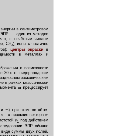
 энергии в сантиметровом
. ЭПР — один из методов
ило, с нечётным числом
ер, CH
); ионы с частично
3
тов);
центры окраски
в
одимости в металлах и
ображения о возможности
 30-х гг. нидерландским
адиоспектроскопическим
ие в рамках классической
 момента
m
прецессирует
Н
и
m
) при этом остаётся
й
v
, то проекция вектора
m
астотой
v
под действием
1
исследовании ЭПР обычно
в виде суммы двух полей,