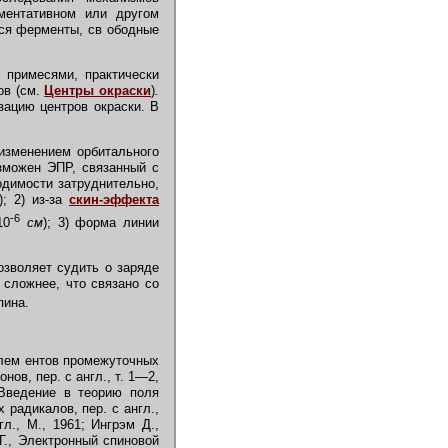
ментативном или другом
ся ферменты, св ободные
 примесями, практически
ов (см.
Центры окраски
)
.
ацию центров окраски. В
зменением орбитального
зможен ЭПР, связанный с
одимости затруднительно,
; 2) из-за
скин-эффекта
-6
10
см
); 3) форма линии
зволяет судить о заряде
) сложнее, что связано со
пина.
элем ентов промежуточных
нов, пер. с англ., т. 1—2,
 Введение в теорию поля
 радикалов, пер. с англ.,
л., М., 1961; Ингрэм Д.,
Г., Электронный спиновой