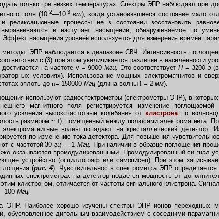
дать только при низких температурах. Спектры ЭПР наблюдают при д
-2
-3
итного поля (10
—10
вт
)
,
когда установившееся состояние мало отл
и релаксационные процессы не в состоянии восстановить равнове
выравниваются и наступает насыщение, обнаруживаемое по умень
.
Эффект насыщения уровней используется для измерения времён парам
методы. ЭПР наблюдается в диапазоне СВЧ. Интенсивность поглощени
в соответствии с (3) при этом увеличивается различие в населённости ур
 достигается на частоте v = 9000
Мгц.
Это соответствует
Н
= 3200
э
(в
ораторных условиях). Использование мощных электромагнитов и све
стотах вплоть до
n
=
150000
Мгц
(длина волны
l
= 2 мм
)
.
лощения используют радиоспектрометры (спектрометры ЭПР), в которых 
нешнего магнитного поля регистрируется изменение поглощаемой
мого усиления высокочастотные колебания от
клистрона
по волновод
олость размером ~
l
), помещенный между полюсами электромагнита. Пр
 электромагнитные волны попадают на кристаллический детектор. 
рируется по изменению тока детектора. Для повышения чувствительно
уют с частотой 30
гц
— 1
Мгц.
При наличии в образце поглощения прош
кже оказываются промодулированными. Промодулированный си гнал ус
рующее устройство (осциллограф или самописец). При этом записыва
оглощения (
рис. 4
). Чувствительность спектрометра ЭПР определяется
одинных спектрометрах на детектор подаётся мощность от дополнител
этим клистроном, отличается от частоты сигнального клистрона. Сигна
0—100
Мгц.
а ЭПР. Наиболее хорошо изучены спектры ЭПР ионов переходных ме
ии, обусловленное дипольным взаимодействием с соседними парамагни