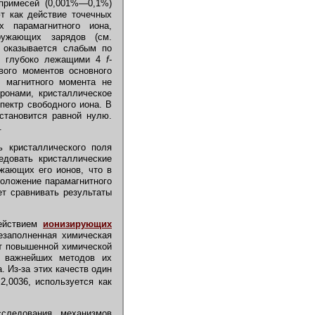
 примесей (0,001%—0,1%)
т как действие точечных
 парамагнитного иона,
ружающих зарядов (см.
 оказывается слабым по
ен глубоко лежащими 4
f
-
вого моментов основного
о магнитного момента не
тронами, кристаллическое
пектр свободного иона. В
становится равной нулю.
.
ь кристаллического поля
едовать кристаллические
жающих его ионов, что в
положение парамагнитного
ет сравнивать результаты
действием
ионизирующих
езаполненная химическая
ют повышенной химической
 важнейших методов их
. Из-за этих качеств один
2,0036, используется как
следования механизмов