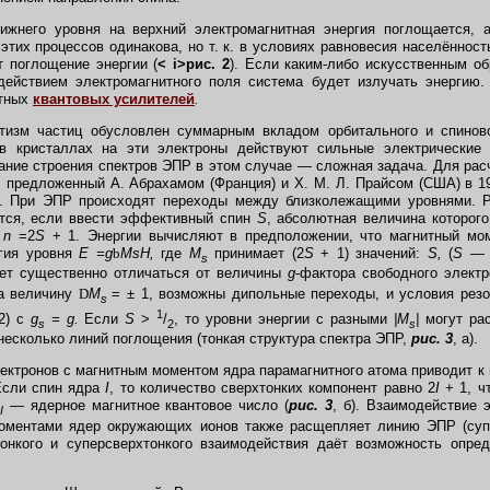
него уровня на верхний электромагнитная энергия поглощается, а
этих процессов одинакова, но т. к. в условиях равновесия населённос
т поглощение энергии (
< i>рис. 2
). Если каким-либо искусственным о
ействием электромагнитного поля система будет излучать энергию.
итных
квантовых усилителей
.
тизм частиц обусловлен суммарным вкладом орбитального и спинов
 в кристаллах на эти электроны действуют сильные электрические
сание строения спектров ЭПР в этом случае — сложная задача. Для рас
 предложенный А. Абрахамом (Франция) и Х. М. Л. Прайсом (США) в 
а. При ЭПР происходят переходы между близколежащими уровнями. Р
тся, если ввести эффективный спин
S
, абсолютная величина которог
:
n
=2
S
+ 1. Энергии вычисляют в предположении, что магнитный мо
ргия уровня
E =g
b
MsH,
где
M
принимает (2
S
+ 1) значений:
S,
(
S
— 1
s
ет существенно отличаться от величины
g
-фактора свободного элект
а величину
D
M
=
±
1, возможны дипольные переходы, и условия резо
s
1
2) с
g
= g.
Если
S
>
/
, то уровни энергии с разными
|M
|
могут ра
s
2
s
несколько линий поглощения (тонкая структура спектра ЭПР,
рис. 3
, а).
ктронов с магнитным моментом ядра парамагнитного атома приводит к
Если спин ядра
I
, то количество сверхтонких компонент равно 2
I
+ 1, ч
—
ядерное магнитное квантовое число (
рис. 3
, б). Взаимодействие 
I
оментами ядер окружающих ионов также расщепляет линию ЭПР (супе
тонкого и суперсверхтонкого взаимодействия даёт возможность опре