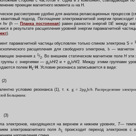
положные стороны с частотой
v
. Одна и з компонент, совпадающая по
менение проекции магнитного момента
m
на Н.
еское рассмотрение удобно для анализа релаксационных процессов (см
квантовый подход. Поглощение электромагнитной энергии происходит в
ии
hv
(
h —
Планка постоянная
) равен разности энергий
D
E
между магн
ися в результате расщепления уровней энергии парамагнитной частиц
ект
)
.
мент парамагнитной частицы обусловлен только спином электрона S =
оскопического расщепления для свободного электрона,
b
— магнетон 
1
мающее значения
±
/
. Во внешнем статическом магнитном поле
Н
эти 
2
2 группы с энергиями —
g
b
H/
2 и +
g
b
H/
2
.
Между этими группами уров
s
s
уждаются полем
H
^
H
. Условие резонанса записывается в виде:
1
.
(2)
ентно условию резонанса (1), т. к.
g
=
2
p
g
b
/
h.
Распределение электро
s
лой Больцмана:
3)
ла электронов, находящихся на верхнем и нижнем уровнях,
Т—
темп
ием электромагнитного поля
h
происходит переход электронов с о
1
ением направления спина.