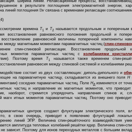
ксация. Ширина линий. Релаксационные процессы, восстанавливающ
рушенное в результате поглощения электромагнитной энергии, ха
на линий поглощения
D
v
связана с временами релаксации соотношением
(4)
ссмотрении времена
T
и
T
называются продольным и поперечным в
1
2
мя восстановления равновесного положения продольной и попере
 восстановление равновесной величины поперечной компоненты нам
ию между магнитными моментами парамагнитных частиц (
спин-спиново
менем спин-спиновой релаксации. Восстановление продольной к
итных моментов парамагнитных частиц с
колебаниями кристалл
ствие). Поэтому время
T
называется также временем спин-решёт
1
восстановления равновесия между спиновой системой и колебаниями реш
модействие состоит из двух составляющих: диполь-дипольного и
обм
ующее на парамагнитную частицу, складывается из внешнего поля
Н
оментами) соседних парамагнитных частиц. Поле
Н
изменяется от точки
Д
нитных частиц и направление их магнитных моментов, что приводи
ие, наоборот, стремится упорядочить направления спинов и, сл
ий магн итных моментов парамагнитных частиц. Поэтому оно приводи
амагнитных центров создают флуктуации электрического поля, в
что, в свою очередь, приводит к появлению флуктуаций локальн
ирению линий ЭПР. Величина спин-решёточного взаимодействия уме
ьшается амплитуда тепловых колебаний решётки ядер. Величина спин-спи
 не зависит. Поэтому для ионов переходных металлов с большим вкла