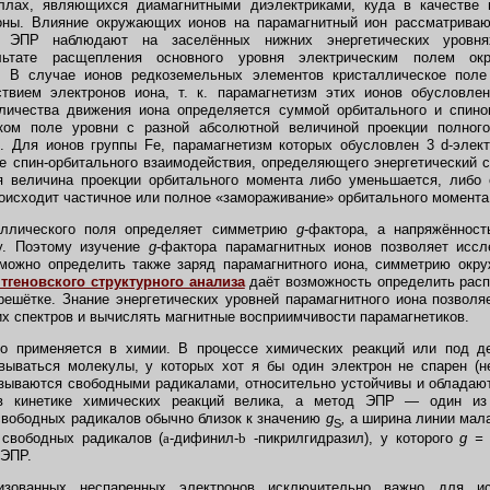
ллах, являющихся диамагнитными диэлектриками, куда в качестве
оны. Влияние окружающих ионов на парамагнитный ион рассматриваю
в. ЭПР наблюдают на заселённых нижних энергетических уровнях
ьтате расщепления основного уровня электрическим полем ок
.
В случае ионов редкоземельных элементов кристаллическое поле
твием электронов иона, т. к. парамагнетизм этих ионов обусловл
личества движения иона определяется суммой орбитального и спино
ком поле уровни с разной абсолютной величиной проекции полног
. Для ионов группы Fe, парамагнетизм которых обусловлен 3 d-элек
е спин-орбитального взаимодействия, определяющего энергетический с
я величина проекции орбитального момента либо уменьшается, либо 
происходит частичное или полное «замораживание» орбитального момента
лического поля определяет симметрию
g
-фактора, а напряжённост
у. Поэтому изучение
g
-фактора парамагнитных ионов позволяет иссл
можно определить также заряд парамагнитного иона, симметрию окру
тгеновского структурного анализа
даёт возможность определить рас
решётке. Знание энергетических уровней парамагнитного иона позволя
х спектров и вычислять магнитные восприимчивости парамагнетиков.
применяется в химии. В процессе химических реакций или под 
вываться молекулы, у которых хот я бы один электрон не спарен (н
азываются свободными радикалами, относительно устойчивы и облада
 в кинетике химических реакций велика, а метод ЭПР — один из
свободных радикалов обычно близок к значению
g
,
а ширина линии мала
S
 свободных радикалов (
a
-дифинил-
b
-пикрилгидразил), у которого
g =
 ЭПР.
ованных неспаренных электронов исключительно важно для ис