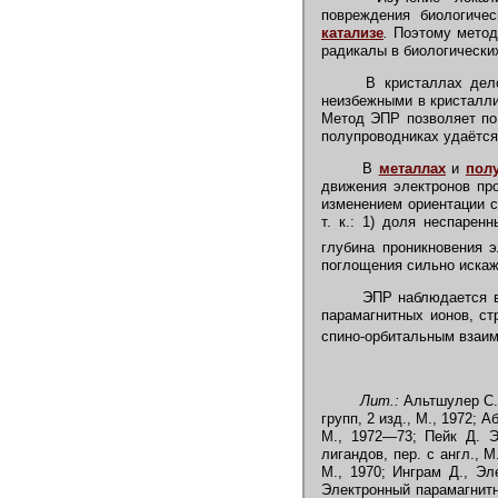
повреждения биологиче
катализе
.
Поэтому метод 
радикалы в биологически
В кристаллах дел
неизбежными в кристалли
Метод ЭПР позволяет по
полупроводниках удаётся
В
металлах
и
пол
движения электронов пр
изменением ориентации с
т. к.: 1) доля неспарен
глубина проникновения 
поглощения сильно искаж
ЭПР наблюдается в 
парамагнитных ионов, ст
спино-орбитальным взаим
Лит.:
Альтшулер С. 
групп, 2 изд., М., 1972; 
М., 1972—73; Пейк Д. Э
лигандов, пер. с англ., 
М., 1970; Инграм Д., Эл
Электронный парамагнитн