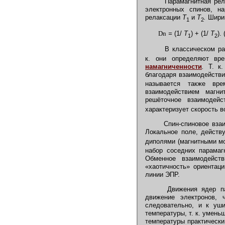
Парамагнитная рела
электронных спинов, на
релаксации
T
и
T
.
Шири
1
2
D
n
=
(1/
T
) + (1/
T
). 
1
2
В классическом ра
к. они определяют вре
намагниченности
.
Т. к.
благодаря взаимодейств
называется также вре
взаимодействием магн
решёточное взаимодей
характеризует скорость 
Спин-спиновое взаи
Локальное поле, действ
диполями (магнитными м
набор соседних парамаг
Обменное взаимодейств
«хаотичность» ориентац
линии ЭПР.
Движения ядер пар
движение электронов, 
следовательно, и к уш
температуры, т. к. умен
температуры практически