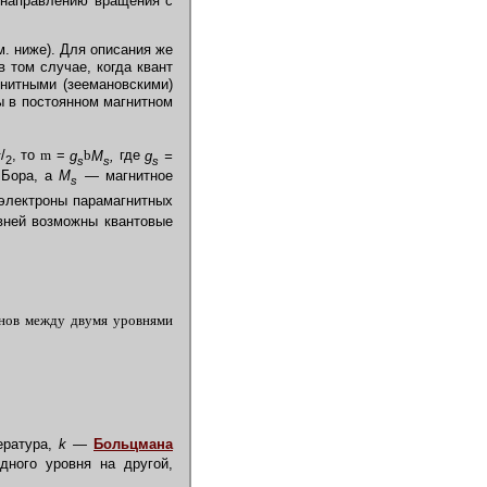
 направлению вращения с
. ниже). Для описания же
 том случае, когда квант
итными (зеемановскими)
ы в постоянном магнитном
1
/
, то
m
=
g
b
M
,
где
g
=
2
s
s
s
Бора, a
M
—
магнитное
s
электроны парамагнитных
ней возможны квантовые
нов между двумя уровнями
ература,
k —
Больцмана
дного уровня на другой,