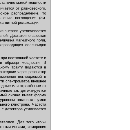
остаточно малой мощности
ичается от равновесного.
сное распределение, то
шению поглощения (см.
агнитной релаксации.
я энергии увеличивается
овней. Достаточно высокая
еличина магнитного поля,
рхпроводящих соленоидов
при постоянной частоте и
 в образце мощности. В
ному тракту подаются в
ошедшие через резонатор
Изменение поглощаемой в
сти спектрометра внешнее
едшие или отражённые от
иливается, детектируется
емый сигнал имеет форму
 уровнем тепловых шумов
ьного клистрона. Частота
л с детектора усиливается
таллов. Для того чтобы
тными ионами, измерения