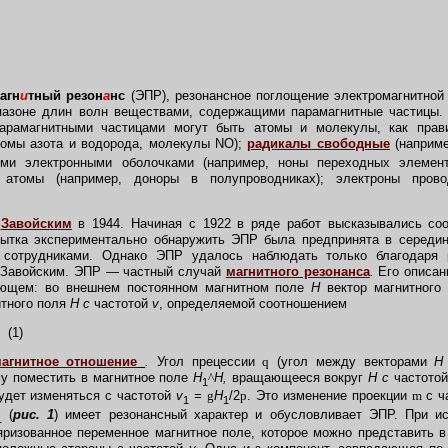
агн
и
тный резон
а
нс
(ЭПР), резонансное поглощение электромагнитной
азоне длин волн веществами, содержащими парамагнитные частицы
рамагнитными частицами могут быть атомы и молекулы, как прав
томы азота и водорода, молекулы NO);
радикалы свободные
(наприм
ими электронными оболочками (например, ноны переходных элемен
е атомы (например, доноры в полупроводниках); электроны пров
.
Завойским
в 1944. Начиная с 1922 в ряде работ высказывались со
ытка экспериментально обнаружить ЭПР была предпринята в середине
 сотрудниками. Однако ЭПР удалось наблюдать только благодаря р
 Завойским. ЭПР — частный случай
магнитного резонанса
.
Его описан
ующем: во внешнем постоянном магнитном поле
Н
вектор магнитного
итного поля
Н с
частотой
v
, определяемой соотношением
1)
магнитное отношение
.
Угол прецессии
q
(угол между векторами
у поместить в магнитное поле
H
^
H,
вращающееся вокруг
Н с
частото
1
дет изменяться с частотой
v
=
g
H
/2
p
. Это изменение проекции
m
с ч
1
1
(
рис. 1
) имеет резонансный характер и обусловливает ЭПР. При 
1
ризованное переменное магнитное поле, которое можно представить 