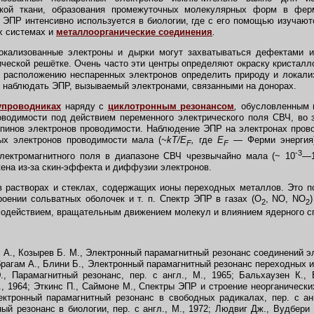
ской ткани, образования промежуточных молекулярных форм в фер
ЭПР интенсивно используется в биологии, где с его помощью изучают
х системах и
металлоорганические соединения
.
окализованные электроны и дырки могут захватываться дефектами и
ческой решётке. Очень часто эти центры определяют окраску кристалл
 расположению неспаренных электронов определить природу и локализ
 наблюдать ЭПР, вызываемый электронами, связанными на донорах.
упроводниках
наряду с
циклотронным резонансом
,
обусловленным и
оводимости под действием переменного электрического поля СВЧ, во 
пинов электронов проводимости. Наблюдение ЭПР на электронах пров
ных электронов проводимости мала (
~kT/E
,
где
E
—
Ферми энергия)
F
F
-3
электромагнитного поля в диапазоне СВЧ чрезвычайно мала (~ 10
—
ена из-за скин-эффекта и диффузии электронов.
растворах и стеклах, содержащих ионы переходных металлов. Это по
роении сольватных оболочек и т. п. Спектр ЭПР в газах (O
, NO, NO
2
2
одействием, вращательным движением молекул и влиянием ядерного с
А., Козырев Б. М., Электронный парамагнитный резонанс соединений 
Абрагам А., Блини Б., Электронный парамагнитный резонанс переходных ио
., Парамагнитный резонанс, пер. с англ., М., 1965; Бальхаузен К.,
М., 1964; Эткинс П., Саймоне М., Спектры ЭПР и строение неорганических
ектронный парамагнитный резонанс в свободных радикалах, пер. с анг
ый резонанс в биологии, пер. с англ., М., 1972; Людвиг Дж., Вудбери 