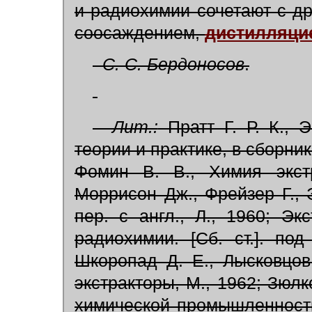
и радиохимии сочетают с др
соосаждением,
дистилляци
С. С. Бердоносов
.
Лит.:
Пратт Г. Р. К., 
теории и практике, в сборник
Фомин В. В., Химия экстр
Моррисон Дж., Фрейзер Г., 
пер. с англ., Л., 1960; Э
радиохимии. [Сб. ст.]. по
Шкоропад Д. Е., Лысковцо
экстракторы, М., 1962; Зюлк
химической промышленности,