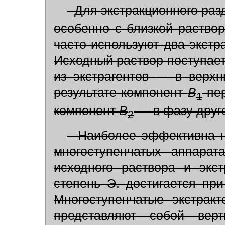
Для экстракционного разд
особенно с близкой раство
часто используют два экстр
Исходный раствор поступает
из экстрагентов — в верх
результате компонент
B
пер
1
компонент
B
—
в фазу друго
2
Наиболее эффективна не
многоступенчатых аппарата
исходного раствора и экс
степень Э. достигается пр
Многоступенчатые экстрак
представляют собой верт