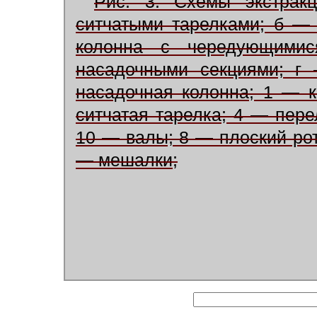
Рис. 3. Схемы экстрак
ситчатыми тарелками; б — 
колонна с чередующимис
насадочными секциями; г
насадочная колонна; 1 — 
ситчатая тарелка; 4 — пере
10 — валы; 8 — плоский рот
— мешалки;