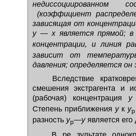
недиссоциированном 
(коэффициент распределе
зависящая от концентрации
у — х
является прямой; в
концентрации, и линия ра
зависит от температур
давления; определяется он
Вследствие кратковрем
смешения экстрагента и и
(рабочая) концентрация
у
Степень приближения
у
к
у
разность
y
—y
является его
p
В ре зультате однокра