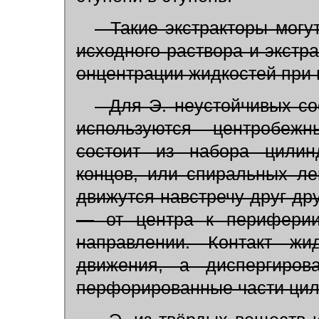
Такие экстракторы могу
исходного раствора и экстра
онцентрации жидкостей при
Для Э. неустойчивых сое
используются центробежн
состоит из набора цилин
концов, или спиральных ле
движутся навстречу друг др
— от центра к периферии
направлении. Контакт жи
движения, а диспергиро
перфорированные части цил