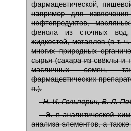
фармацевтической, пищево
например для извлечения 
нефтепродуктов, масляны
фенола из сточных вод, 
жидкостей, металлов (в т. ч
многих природных органиче
сырья (сахара из свёклы и 
масличных семян, та
фармацевтических препаратов
п.).
Н. И. Гельперин, В. Л. Пе
Э. в аналитической хим
анализа элементов, а также