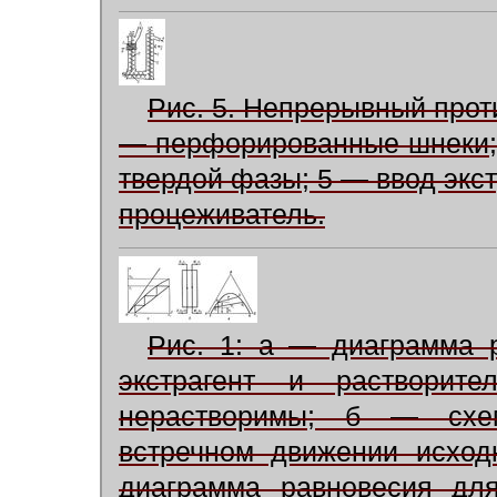
Рис. 5. Непрерывный проти
— перфорированные шнеки; 
твердой фазы; 5 — ввод экст
процеживатель.
Рис. 1: а — диаграмма 
экстрагент и растворите
нерастворимы; б — схем
встречном движении исход
диаграмма равновесия для