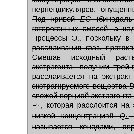
перпендикуляров, опущенн
Под кривой
EG
(бинодальн
гетерогенных смесей, а на
Процессы Э., поскольку в
расслаивания фаз, протека
Смешав исходный раст
экстрагента, получим трой
расслаивается на экстрак
экстрагируемого вещества
В
свежей порцией экстрагента
P
, которая расслоится на
1
низкой концентрацией
Q
.
1
называется конодами, оп