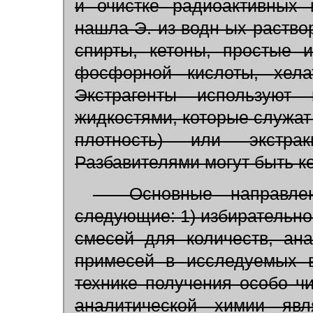
и очистке радиоактивных 
нашла Э. из водн ых раство
спирты, кетоны, простые
фосфорной кислоты, хела
Экстрагенты использую
жидкостями, которые служат
плотность) или экстрак
Разбавителями могут быть ке
Основные направлени
следующие: 1) избирательно
смесей для количеств, ан
примесей в исследуемых в
технике получения особо ч
аналитической химии явля