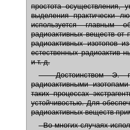
простота осуществления, у
выделения практически лю
используется главным о
радиоактивных веществ от 
радиоактивных изотопов и
естественных радиоактив н
и т. д.
Достоинством Э. пр
радиоактивными изотопами
таких процессах экстраге
устойчивостью. Для обеспеч
радиоактивных веществ при
Во многих случаях испол