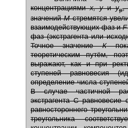
концентрациями
х, у
и
у
,
р
значений
М
стремятся увел
взаимодействующих фаз и
F
фаз (экстрагента или исход
Точное значение
К
пока
теоретическим путём, поэ
выражают, как и при рект
ступеней равновесия (ид
определение числа ступене
В случае частичной ра
экстрагента С равновесие 
равностороннего треугольни
треугольника соответст
концентрации компонент