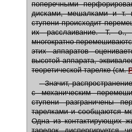
поперечными перфорирова
дисками, мешалками и т. 
ступени происходит перем
их расслаивание. Т. о.,
многократно перемешиваютс
этих аппаратов оценивае
высотой аппарата, эквивал
теоретической тарелке (см.
Значит, распространение
с механическим перемеши
ступени разграничены пе
тарелками и сообщаются м
Одна из контактирующих жи
тарелок, диспергируется, 