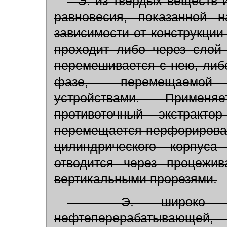
Э. из твёрдых веществ 
равновесия, показанной
зависимости от конструкции
проходит либо через слой
перемешивается с нею, либо
фазе, перемещаемой 
устройствами. Применя
противоточный экстракто
перемещается перфорирова
цилиндрического корпуса 
отводится через процежи
вертикальными прорезями.
Э. широко прим
нефтеперерабатыва