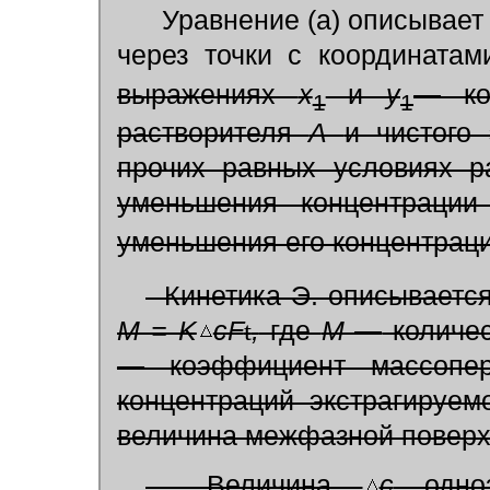
Уравнение (а) описывает
через точки с координатам
выражениях
x
и
y
—
кон
1
1
растворителя
А
и чистого 
прочих равных условиях р
уменьшения концентрации
уменьшения его концентрац
Кинетика Э. описываетс
M = K
cF
t
,
где
М —
количес
—
коэффициент массопе
концентраций экстрагируе
величина межфазной поверх
Величина
с
одноз