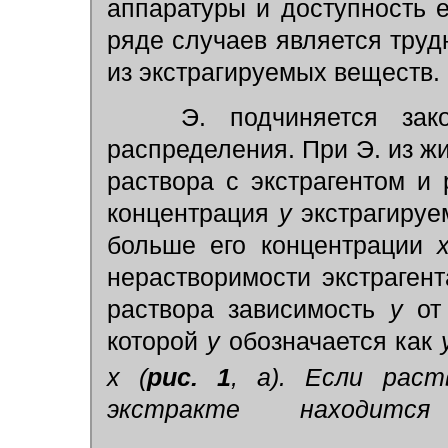
аппаратуры и доступность е
ряде случаев является труд
из экстрагируемых веществ.
Э. подчиняется за
распределения. При Э. из ж
раствора с экстрагентом и
концентрация
у
экстрагируе
больше его концентрации
нерастворимости экстрагент
раствора зависимость
у
о
которой
у
обозначается как
х
(
рис. 1
, а). Если рас
экстракте находитс