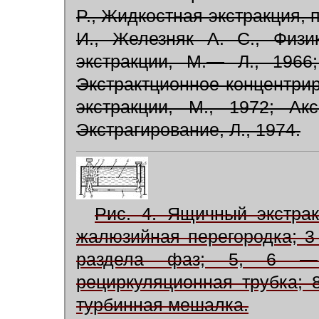
P., Жидкостная экстракция, п
И., Железняк А. С., Физи
экстракции, М.— Л., 1966
Экстрактционное концентрир
экстракции, М., 1972; Ак
Экстрагирование, Л., 1974.
Рис. 4. Ящичный экстра
жалюзийная перегородка; 3
раздела фаз; 5, 6 —
рециркуляционная трубка;
турбинная мешалка.