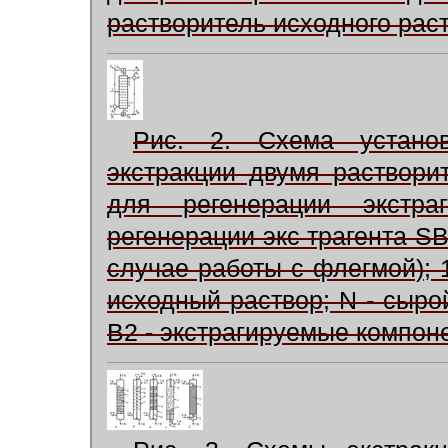
растворитель исходного рас
Рис. 2. Схема устано
экстракции двумя растворит
для регенерации экстра
регенерации экс трагента SB
случае работы с флегмой); 1,
исходный раствор; N - сырой
B2 - экстрагируемые компон