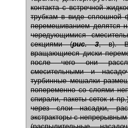
контакта с встречной жидк
трубкам в виде сплошной 
перемешиванием делятся на
чередующимися смеситель
секциями (
рис. 3
, в). В
вращающиеся диски переме
после чего они рассл
смесительными и насадо
турбинные мешалки размещ
попеременно со слоями неп
спирали, пакеты сеток и пр
через слои насадки, рас
экстракторы с непрерывным
(распылительные, насадо