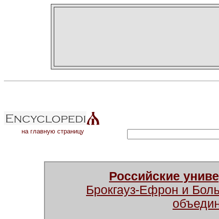
на главную страницу
Российские унив
Брокгауз-Ефрон и Бол
объеди