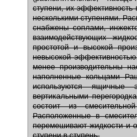
ступени, их эффективность 
несколькими ступенями. Рас
снабжены соплами, инжекто
взаимодействующих жидкос
простотой и высокой прои
невысокой эффективностью
менее производительны на
наполненные кольцами Раш
используются ящичные э
вертикальными перегородка
состоит из смесительно
Расположенные в смесите
перемешивают жидкости и о
ступени в ступень.