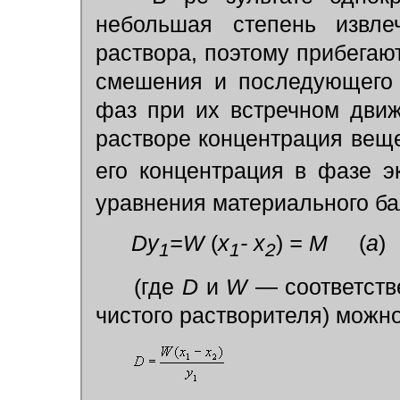
небольшая степень извл
раствора, поэтому прибегаю
смешения и последующего 
фаз при их встречном движ
растворе концентрация вещ
его концентрация в фазе э
уравнения материального ба
Dy
=W
(
x
- x
)
= М
(
а
)
1
1
2
(где
D
и
W
— соответств
чистого растворителя) можно