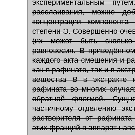
экспериментальным путё
расслаивания, можно доб
концентрации компонента
степени Э. Совершенно очев
(их может быть сколько
равновесия. В приведённо
каждого акта смешения и р
как в рафинате, так и в экс
вещества
В
в экстракте и
рафината во многих случая
обратной флегмой. Сущно
частичному отделению экст
растворителя от рафината
этих фракций в аппарат нав