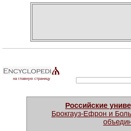
на главную страницу
Российские унив
Брокгауз-Ефрон и Бол
объеди