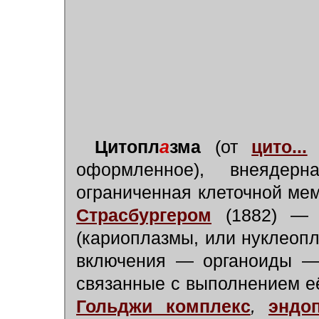
Цитопл
а
зма
(от
цито...
и
оформленное), внеядерн
ограниченная клеточной ме
Страсбургером
(1882) —
(кариоплазмы, или нуклеопл
включения — органоиды — 
связанные с выполнением е
Гольджи комплекс
,
эндо