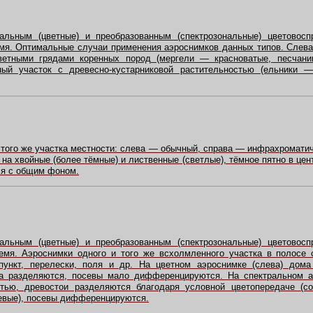
альным (цветные) и преобразованным (спектрозональные) цветовосп
мя. Оптимальные случаи применения аэроснимков данных типов. Слев
ветными грядами коренных пород (мергели — красноватые, песчан
ный участок с древесно-кустарниковой растительностью (ельники
 того же участка местности: слева — обычный, справа — инфрахроматич
на хвойные (более тёмные) и лиственные (светлые), тёмное пятно в це
ся с общим фоном.
альным (цветные) и преобразованным (спектрозональные) цветовосп
емя. Аэроснимки одного и того же всхолмленного участка в полосе
ункт, перелески, поля и др. На цветном аэроснимке (слева) дома
а разделяются, посевы мало дифференцируются. На спектральном а
тью, древостои разделяются благодаря условной цветопередаче (с
евые), посевы дифференцируются.