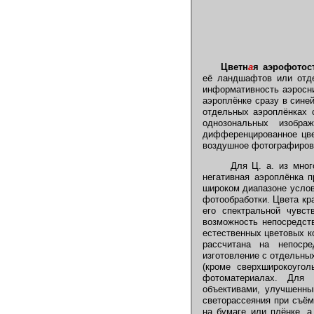
Цветн
а
я аэрофотос
её ландшафтов или отде
информативность аэросн
аэроплёнке сразу в сине
отдельных аэроплёнках 
однозональных изобр
дифференцированное цве
воздушное фотографирова
Для Ц. а. из мно
негативная аэроплёнка п
широком диапазоне услов
фотообработки. Цвета кр
его спектральной чувст
возможность непосредст
естественных цветовых ко
рассчитана на непоср
изготовление с отдельных
(кроме сверхширокоуго
фотоматериалах. Для 
объективами, улучшенны
светорассеяния при съём
на бумаге или плёнке, 