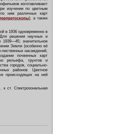
рофильмов изготавливают
При изучении по цветным
 по ним различных карт
терпретоскопы
)
,
а также
ой в 1936 одновременно в
 Для решения научных и
ы 1939—45; значительное
чении Земли (особенно её
о-лиственных насаждений,
здании почвенных карт
нно рельефа, грунтов и
ства городов, социально-
ённых районов. Цветное
кже происходящих на ней
. к ст. Спектрозональная