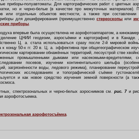
ные приборы-полуавтоматы. Для картографических работ с цветных аэ
чатки, но и черно-белые (в качестве про межуточных материалов). 
в или отдельных объектов местности, а также при составлении
приборы для дешифрирования (преимущественно
стереоскопы
или
ин
еские приборы
.
оздуха впервые была осуществлена не аэрофотоаппаратом, а кинокамер
тделение ЦНИИ геодезии, аэросъёмки и картографии) и в Канаде.
бственно Ц. а. стала использоваться сразу после 2-й мировой войн
 к концу 50-х гг. 20 в. Ц. а. эффективна при общегеографическом изу
логическом картировании обнажённых территорий, лесоустрой стве хвойн
раженных промышленными дымами или насекомыми-вредителями, со
следовании посевов, изучении континентального шельфа (особе
ий, загрязнённости воды, ледового режима), планировании переустрой
логических исследованиях и топографической съёмке густонасел
ьзуется и как новое средство изучения земной поверхности (а та
космоса.
ных, спектрозональных и черно-белых аэроснимков см.
рис. 7
и рис
ая аэрофотосъемка.
ектрозональная аэрофотосъёмка
.