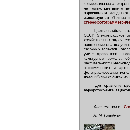
копировальные электрон
не только цветные отпе
аэроснимкам ландшафто
используются обычные 
стереофотограмметрич
Цветная съёмка с в
СССР (Ленинградское о
хозяйственных задач со
применение она получила
сезонных аспектов), гео
учёте древостоев, по
культурных земель, об
растительности мелковод
экономических и архео
фотографирование испол
явлений) при съёмках из 
Для сравнения цвет
аэрофотосъемка и Цветн
Лит.
см. при ст.
Сп
Л. М. Гольдман.