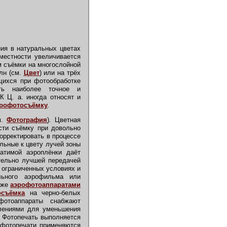
ия в натуральных цветах
местности увеличивается
м съёмки на многослойной
лн (см.
Цвет
) или на трёх
щихся при фотообработке
ть наиболее точное и
 Ц. а. иногда относят и
эрофотосъёмку
.
м.
Фотография
)
.
Цветная
ести съёмку при довольно
орректировать в процессе
льные к цвету лучей зоны
атимой аэроплёнки даёт
тельно лучшей передачей
о ограниченных условиях и
льного аэрофильма или
и же
аэрофотоаппаратами
осъёмка
на черно-белых
фотоаппараты снабжают
блениями для уменьшения
. Фотопечать выполняется
 фотопечати применяются