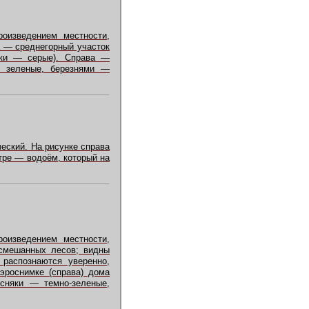
роизведением местности,
а — среднегорный участок
ики — серые). Справа —
 — зеленые, березнями —
еский. На рисунке справа
нтре — водоём, который на
роизведением местности,
 смешанных лесов; видны
 распознаются уверенно,
эроснимке (справа) дома
осняки — темно-зеленые,