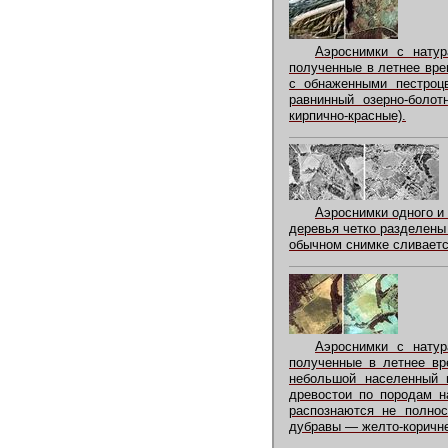
Аэроснимки с натур
полученные в летнее вре
с обнаженными пестроц
равнинный озерно-болот
кирпично-красные).
Аэроснимки одного и
деревья четко разделены 
обычном снимке сливает
Аэроснимки с натур
полученные в летнее вр
небольшой населенный п
древостои по породам н
распознаются не полнос
дубравы — желто-коричн