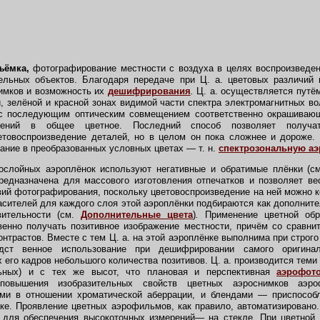
ъёмка,
фотографирование местности с воздуха в целях воспроизведен
льных объектов. Благодаря передаче при Ц. а. цветовых различий 
имков и возможность их
дешифрирования
.
Ц. а. осуществляется путё
й, зелёной и красной зонах видимой части спектра электромагнитных во
с последующим оптическим совмещением соответственно окрашиваю
ажений в общее цветное. Последний способ позволяет получа
товоспроизведение деталей, но в целом он пока сложнее и дороже. К
ние в преобразованных условных цветах — т. н.
спектрозональную а
гослойных аэроплёнок используют негативные и обратимые плёнки (с
редназначена для массового изготовления отпечатков и позволяет в
ий фотографирования, поскольку цветовоспроизведение на ней можно к
асителей для каждого слоя этой аэроплёнки подбираются как дополните
вительности (см.
Дополнительные цвета
)
.
Применение цветной обр
венно получать позитивное изображение местности, причём со сравни
нтрастов. Вместе с тем Ц. а. на этой аэроплёнке выполнима при строг
едст венное использование при дешифрировании самого оригина
 его кадров небольшого количества позитивов. Ц. а. производится тем
льных) и с тех же высот, что плановая и перспективная
аэрофот
повышения изобразительных свойств цветных аэроснимков аэро
ми в отношении хроматической аберрации, и блендами — приспосо
ке. Проявление цветных аэрофильмов, как правило, автоматизировано
а для обеспечения высокоточных измерений— на стекле. При цветной