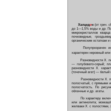
Халцед
о
н
(от греч. 
до 1—1,5% воды и др. По
микрокристаллов кварц
почковидные, гроздьев
органическим остаткам и
Полупрозрачен или 
характерен неровный или
Разновидности Х. п
— голубовато-серый; пл
разновидности Х. харак
(точечный агат) — белый 
Разновидности Х. по
полосчатый, с прямыми и
полосчатость. По рисун
облачные и др. агаты.
По характеру включе
или актинолита; моккаш
желваки Х. с полостями,