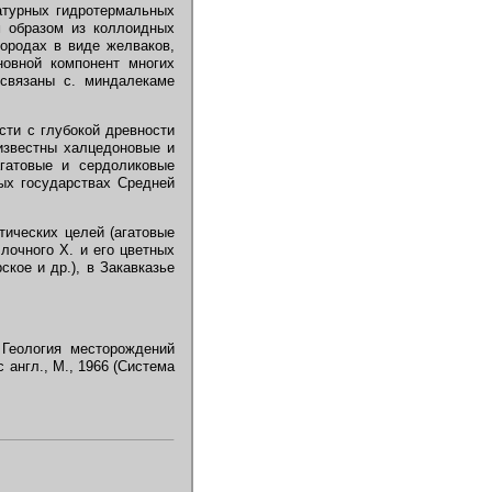
атурных гидротермальных
м образом из коллоидных
породах в виде желваков,
новной компонент многих
связаны с. миндалекаме
сти с глубокой древности
известны халцедоновые и
агатовые и сердоликовые
ых государствах Средней
тических целей (агатовые
лочного Х. и его цветных
кое и др.), в Закавказье
 Геология месторождений
 англ., М., 1966 (Система