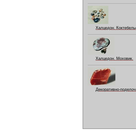
Халцедон. Коктебельс
Халцедон. Моховик.
Декоративно-поделоч