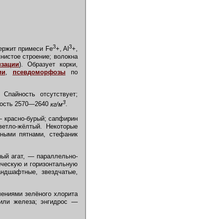
3
3
ержит примеси Fe
+, Al
+,
нистое строение; волокна
изации
). Образует корки,
ии
,
псевдоморфозы
по
Спайность отсутствует;
3
тность 2570—2640
кг/м
.
— красно-бурый; сапфирин
ветло-жёлтый. Некоторые
ными пятнами, стефаник
ный агат, — параллельно-
ическую и горизонтальную
андшафтные, звездчатые,
ениями зелёного хлорита
 или железа; энгидрос —