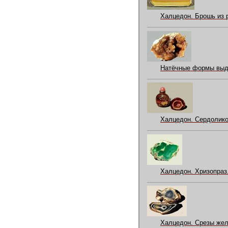
Халцедон. Брошь из р
Натёчные формы выде
Халцедон. Сердоликов
Халцедон. Хризопраз
Халцедон. Срезы жел