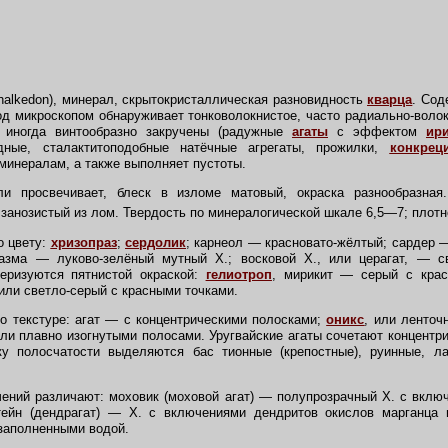
chalkedon), минерал, скрытокристаллическая разновидность
кварца
. Сод
д микроскопом обнаруживает тонковолокнистое, часто радиально-волок
а иногда винтообразно закручены (радужные
агаты
с эффектом
ир
идные, сталактитоподобные натёчные агрегаты, прожилки,
конкрец
 минералам, а также выполняет пустоты.
просвечивает, блеск в изломе матовый, окраска разнообразная. 
 занозистый из лом. Твердость по минералогической шкале 6,5—7; пло
о цвету:
хризопраз
;
сердолик
; карнеол — красновато-жёлтый; сардер 
азма — луково-зелёный мутный Х.; восковой Х., или церагат, — с
теризуются пятнистой окраской:
гелиотроп
, мирикит — серый с крас
или светло-серый с красными точками.
 текстуре: агат — с концентрическими полосками;
оникс
, или ленточ
ли плавно изогнутыми полосами. Уругвайские агаты сочетают концентр
ку полосчатости выделяются бас тионные (крепостные), руинные, л
ний различают: моховик (моховой агат) — полупрозрачный Х. с включ
тейн (дендрагат) — Х. с включениями дендритов окислов марганца
 заполненными водой.