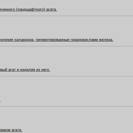
уинного (ландшафтного) агата.
ления халцедона, пигментированные гидроокислами железа.
ый агат и изделия из него.
.
ваков агата.