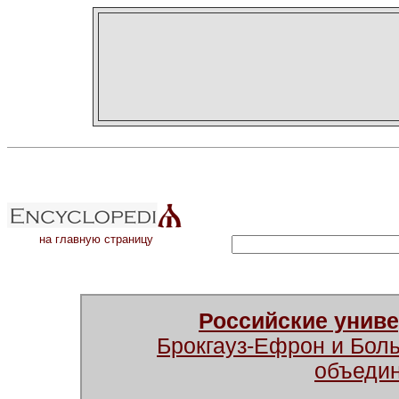
на главную страницу
Российские унив
Брокгауз-Ефрон и Бол
объеди