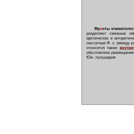
Фр
о
нты климатолог
разделяют смежные об
арктических и антарктиче
пассатные Ф. к. (между р
относится также
внутри
обусловлено размещени
Юж. полушария.