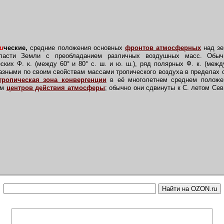
и
ческие,
средние положения основных
фронтов атмосферных
над зе
ласти Земли с преобладанием различных воздушных масс. Обыч
ских Ф. к. (между 60° и 80° с. ш. и ю. ш.), ряд полярных Ф. к. (между
азными по своим свойствам массами тропического воздуха в пределах о
тропическая зона конвергенции
в её многолетнем среднем положен
ем
центров действия атмосферы
; обычно они сдвинуты к С. летом Се