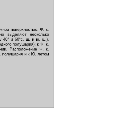
мной поверхностью. Ф. к.
но выделяют несколько
 40° и 60°с. ш. и ю. ш.),
дного полушария); к Ф. к.
ии. Расположение Ф. к.
в. полушария и к Ю. летом