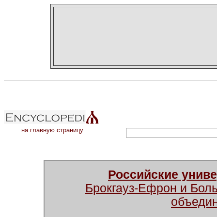
на главную страницу
Российские унив
Брокгауз-Ефрон и Бол
объеди