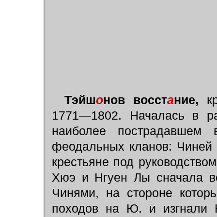
Тэйш
о
нов восст
а
ние,
кр
1771—1802. Началась в ра
наиболее пострадавшем 
феодальных кланов: Чиней 
крестьяне под руководством
Хюэ и Нгуен Лы сначала в
Чинями, на стороне котор
походов на Ю. и изгнали 