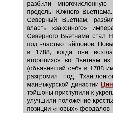
разбили многочисленную
пределы Южного Вьетнама.
Северный Вьетнам, разби
власть «законного» импер
Северного Вьетнама стал 
под властью тэйшонов. Новы
в 1788, когда они возгла
вторгшихся во Вьетнам из
(объявивший себя в 1788 и
разгромил под Тханглонг
маньчжурской династии
Ци
тэйшоны приступили к укреп
улучшили положение крестья
позиции «новых» феодалов 