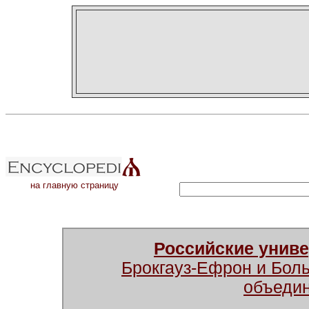
на главную страницу
Российские унив
Брокгауз-Ефрон и Бол
объеди