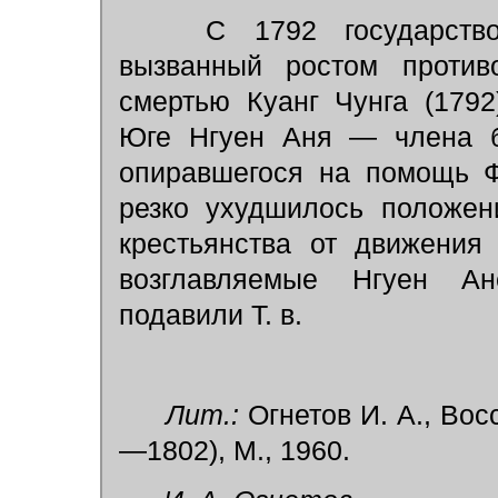
С 1792 государство 
вызванный ростом противо
смертью Куанг Чунга (1792
Юге Нгуен Аня — члена б
опиравшегося на помощь Ф
резко ухудшилось положен
крестьянства от движения
возглавляемые Нгуен А
подавили Т. в.
Лит.:
Огнетов И. А., Вос
—1802), М., 1960.