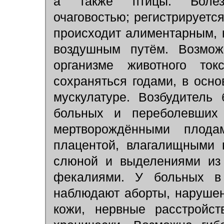
а также птицы. Болезн
очаговостью; регистрируетс
происходит алиментарным, 
воздушным путём. Возмож
организме животного то
сохраняться годами, в осно
мускулатуре. Возбудитель
больных и переболевших
мертворождёнными плода
плацентой, влагалищными 
слюной и выделениями из 
фекалиями. У больных в 
наблюдают аборты, наруше
кожи, нервные расстройст