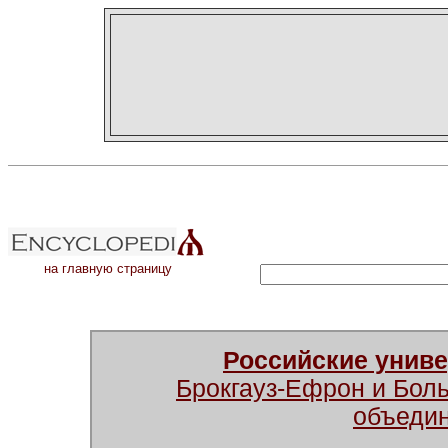
на главную страницу
Российские унив
Брокгауз-Ефрон и Бол
объеди