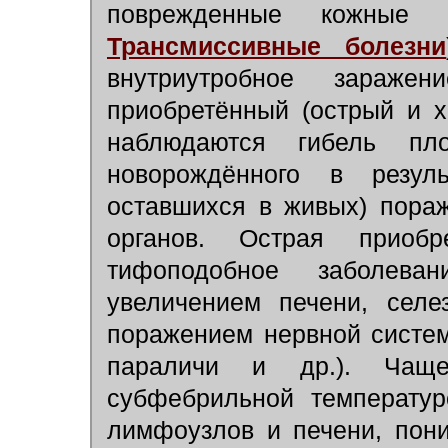
поврежденные кожные п
Трансмиссивные болезни
внутриутробное зараже
приобретённый (острый и х
наблюдаются гибель пл
новорождённого в резу
оставшихся в живых) пораж
органов. Острая приоб
тифоподобное заболева
увеличением печени, селе
поражением нервной системы
параличи и др.). Чаще
субфебрильной температур
лимфоузлов и печени, пон