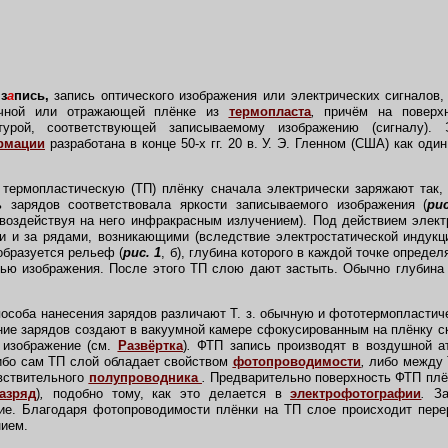
з
а
пись,
запись оптического изображения или электрических сигнало
рачной или отражающей плёнке из
термопласта
,
причём на поверхн
турой, соответствующей записываемому изображению (сигналу)
рмации
разработана в конце 50-х гг. 20 в. У. Э. Гленном (США) как оди
ермопластическую (ТП) плёнку сначала электрически заряжают так, 
ь зарядов соответствовала яркости записываемого изображения (
ри
воздействуя на него инфракрасным излучением). Под действием элек
и и за рядами, возникающими (вследствие электростатической индукц
образуется рельеф (
рис. 1
, б), глубина которого в каждой точке опреде
тью изображения. После этого ТП слою дают застыть. Обычно глубин
особа нанесения зарядов различают Т. з. обычную и фототермопластич
ение зарядов создают в вакуумной камере сфокусированным на плёнку
 изображение (см.
Развёртка
)
.
ФТП запись производят в воздушной а
ибо сам ТП слой обладает свойством
фотопроводимости
,
либо между 
вствительного
полупроводника
.
Предварительно поверхность ФТП плё
азряд
)
,
подобно тому, как это делается в
электрофотографии
.
За
ие. Благодаря фотопроводимости плёнки на ТП слое происходит пере
нием.