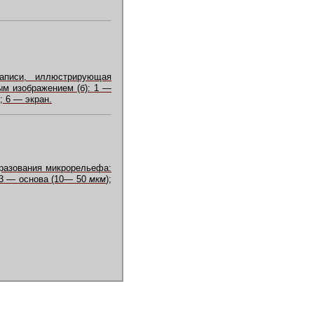
записи, иллюстрирующая
ым изображением (б): 1 —
; 6 — экран.
образования микрорельефа:
 3 — основа (10— 50
мкм
);