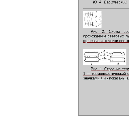
Ю. А. Василевский.
Рис. 2. Схема вос
прохождение световых лу
щелевые источники света;
Рис. 1. Строение тер
1 — термопластический 
значками
+
и
-
показаны э