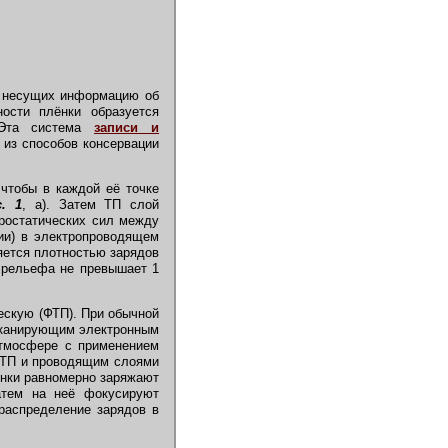
в, несущих информацию об
ости плёнки образуется
. Эта система
записи и
н из способов консервации
чтобы в каждой её точке
с. 1
, а). Затем ТП слой
тростатических сил между
ии) в электропроводящем
ляется плотностью зарядов
а рельефа не превышает 1
ескую (ФТП). При обычной
 сканирующим электронным
тмосфере с применением
ТП и проводящим слоями
нки равномерно заряжают
тем на неё фокусируют
распределение зарядов в