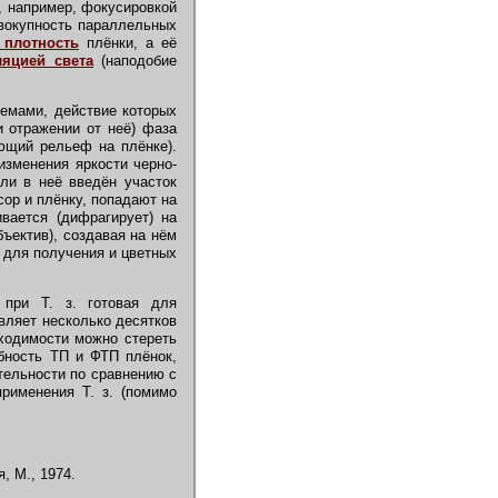
, например, фокусировкой
овокупность параллельных
 плотность
плёнки, а её
яцией света
(наподобие
емами, действие которых
и отражении от неё) фаза
ющий рельеф на плёнке).
изменения яркости черно-
сли в неё введён участок
нсор и плёнку, попадают на
ивается (дифрагирует) на
бъектив), создавая на нём
 для получения и цветных
при Т. з. готовая для
вляет несколько десятков
бходимости можно стереть
бность ТП и ФТП плёнок,
тельности по сравнению с
рименения Т. з. (помимо
, М., 1974.