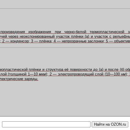
произведения изображения при черно
-
белой термопластической 
чей через неэкспонированный участок плёнки (а) и участок с рельефн
 2 — конденсор; 3 — плёнка; 4 — непрозрачные заслонки; 5 — объектив
мопластической плёнки и структура её поверхности до (а) и после (б) 
слой (толщиной 1—10
мкм
); 2 — электропроводящий слой (10—100
нм
);
лектрические заряды.