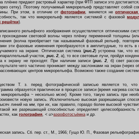
а плёнке придают растровый характер (при ФТП записи это достигается
ерез сетку). Поэтому получаемый микрорельеф представляет собой с
бины. При этом, в отличие от
фотографии
,
меняется не
оптическая
собность, так что микрорельеф является системой с фазовой
модул
 решётки
)
.
писанного рельефного изображения осуществляется оптическими сист
и прохождении световой волны через плёнку переменной толщины (ил
енения (волна приобретает так называемый фазовый рельеф, повторя
ми эти фазовые изменения преобразуются в амплитудные, то есть в 
учаемого на экране. Оптическая система (
рис.2
) устроена так, что е
копараллельный участок,
рис. 2
, а), то все световые лучи, пройдя конде
а к экрану не проходят. При наличии записи (
рис. 2
, б) свет рассе
езультате чего частично проникает между заслонками на экран (через о
рассеивающих центров микрорельефа. Возможно также создание систем
вом Т. з. перед фотографической записью является то, что 
грамма образуется практически в процессе записи (время нагрева соста
 микрорельефа ~ несколько
мсек
)
.
Кроме того, такую запись при нео
произвести новую запись. Исключительно высокая разрешающая спосо
тысяч линий на
мм,
при их, как правило, гораздо более высокой чувстви
такой же разрешающей способностью определяет целесообразность п
астях, как
голография
, < u>
аэрофотосъёмка
и др.
ская запись. Сб. пер. ст., М., 1966; Гущо Ю. П., Фазовая рельефография