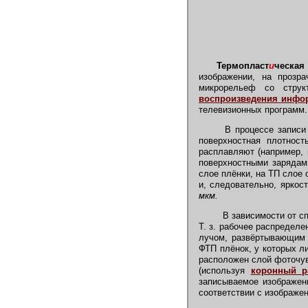
Термопласт
и
ческая 
изображении, на проз
микрорельеф со струк
воспроизведения инфо
телевизионных программ.
В процессе записи т
поверхностная плотност
расплавляют (например, 
поверхностными зарядам
слое плёнки, на ТП слое 
и, следовательно, яркос
мкм.
В зависимости от сп
Т. з. рабочее распредел
лучом, развёртывающим
ФТП плёнок, у которых л
расположен слой фоточу
(используя
коронный р
записываемое изображен
соответствии с изображе