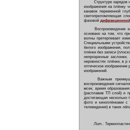
Структуре зарядов н
изображения на плёнку ч
канавок переменной глу
светопреломляющая спо
фазовой
дифракционной
Воспроизведение за
основано на том, что пр
волны претерпевает изм
Специальными устройства
белого изображения, пол
плёнки без записи (плос
непрозрачные заслонки, 
неровностях плёнки, в р 
оптическое изображение 
изображений.
Важным преимущест
воспроизведения сигнало
мсек,
время образования
(расплавив ТП слой) и 
достигающая несколько 
фото и киноплёнками с 
телевидения) в таких обл
Лит.:
Термопластиче