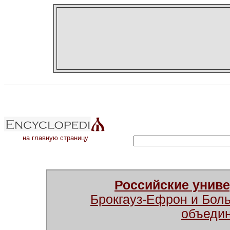
на главную страницу
Российские унив
Брокгауз-Ефрон и Бол
объеди