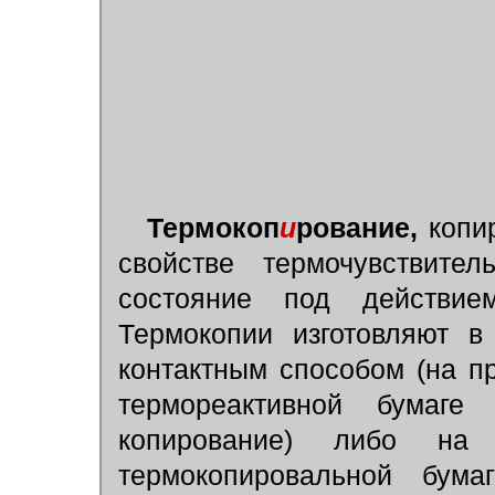
Термокоп
и
рование,
копир
свойстве термочувствите
состояние под действие
Термокопии изготовляют 
контактным способом (на п
термореактивной бумаге 
копирование) либо на
термокопировальной бума