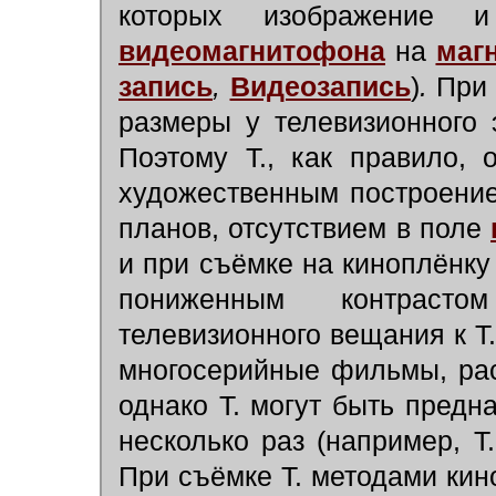
которых изображение 
видеомагнитофона
на
маг
запись
,
Видеозапись
)
.
При 
размеры у телевизионного 
Поэтому Т., как правило,
художественным построени
планов, отсутствием в поле
и при съёмке на киноплёнк
пониженным контрасто
телевизионного вещания к Т
многосерийные фильмы, рас
однако Т. могут быть предн
несколько раз (например, Т.
При съёмке Т. методами кин