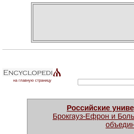
на главную страницу
Российские унив
Брокгауз-Ефрон и Бол
объеди