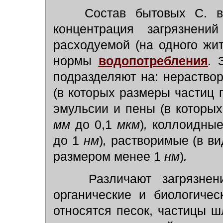
Состав бытовых С. в
концентрация загрязнени
расходуемой (на одного жит
нормы
водопотребления
.
подразделяют на: нераство
(в которых размеры частиц
эмульсии и пены (в которых
мм
до 0,1
мкм
)
,
коллоидные
до 1
нм
)
,
растворимые (в ви
размером менее 1
нм
)
.
Различают загрязне
органические и биологиче
относятся песок, частицы ш