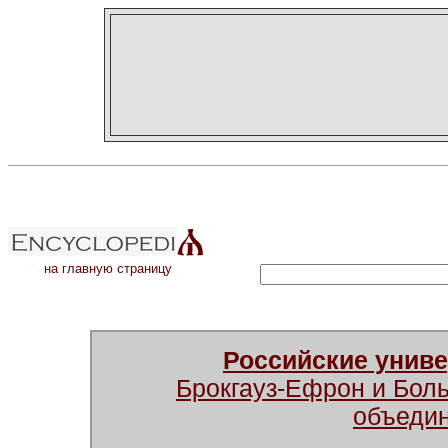
на главную страницу
Российские унив
Брокгауз-Ефрон и Бол
объеди