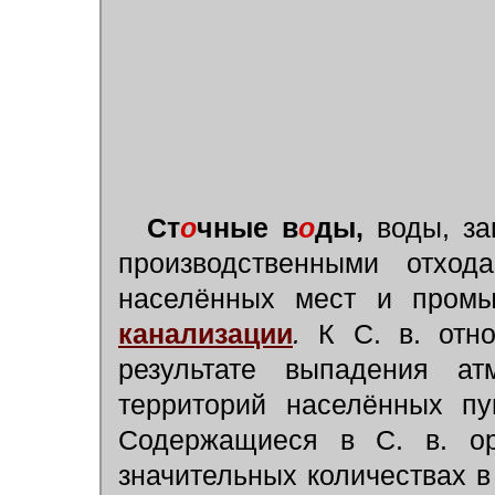
Ст
о
чные в
о
ды,
воды, за
производственными отхо
населённых мест и промы
канализации
.
К С. в. отно
результате выпадения а
территорий населённых пу
Содержащиеся в С. в. ор
значительных количествах в