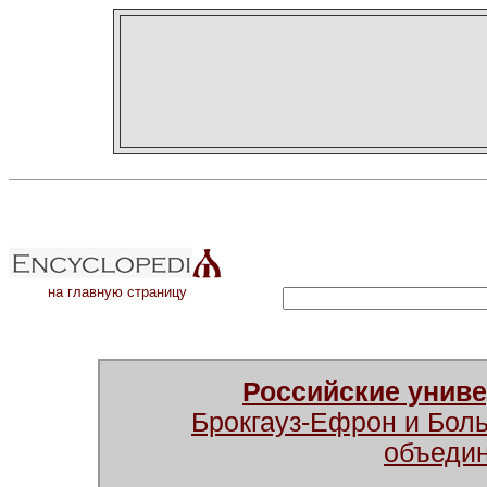
на главную страницу
Российские унив
Брокгауз-Ефрон и Бол
объеди