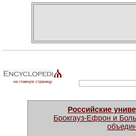
на главную страницу
Российские унив
Брокгауз-Ефрон и Бол
объеди