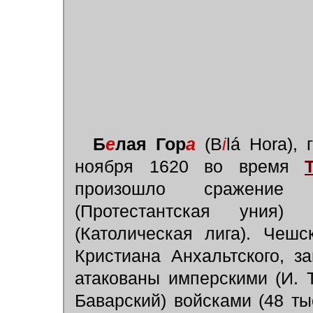
Б
е
лая Гор
а
(B
i
l
á
Hora), 
ноября 1620 во время
произошло сражение
(Протестантская уния)
(Католическая лига). Чешс
Кристиана Анхальтского, з
атакованы имперскими (И. 
Баварский) войсками (48 ты