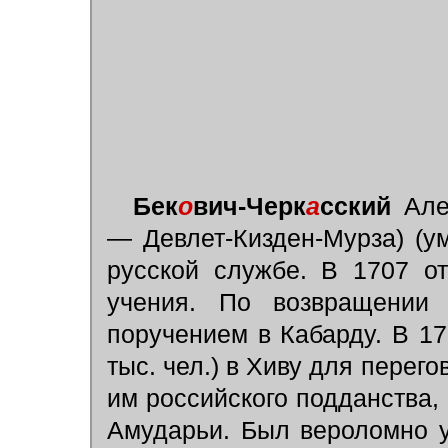
Бек
о
вич-Черк
а
сский
Алек
— Девлет-Кизден-Мурза) (ум
русской службе. В 1707 о
учения. По возвращении
поручением в Кабарду. В 17
тыс. чел.) в Хиву для перег
им российского подданства, 
Амударьи. Был вероломно у