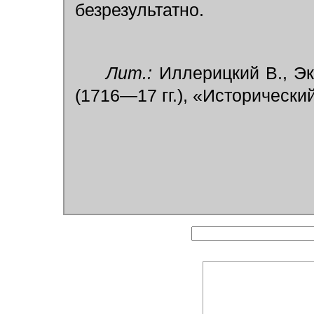
безрезультатно.
Лит.:
Иллерицкий В., Эк
(1716—17 гг.), «Исторически