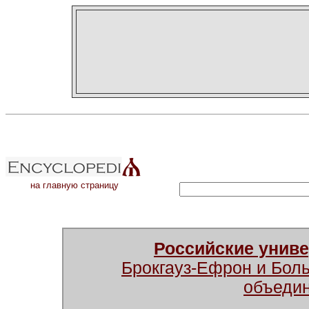
на главную страницу
Российские унив
Брокгауз-Ефрон и Бол
объеди