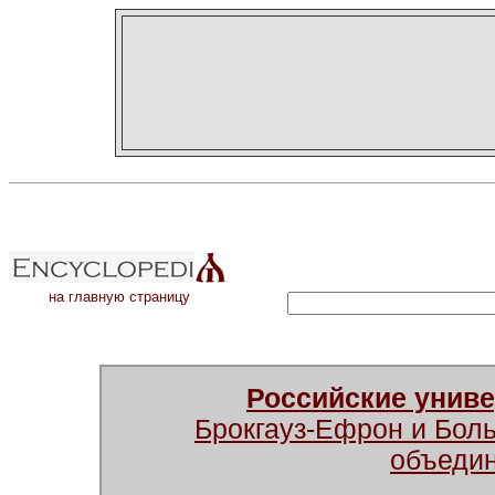
на главную страницу
Российские унив
Брокгауз-Ефрон и Бол
объеди