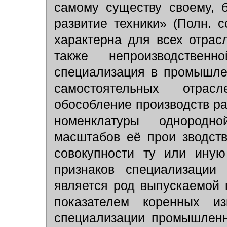
самому существу своему, 
развитие техники» (Полн. соб
характерна для всех отрас
также непроизводствен
специализация в промышле
самостоятельных отрас
обособление производств р
номенклатуры однородн
масштабов её прои зводст
совокупности ту или иную
признаков специализации
является род выпускаемой
показателем коренных и
специализации промышленн