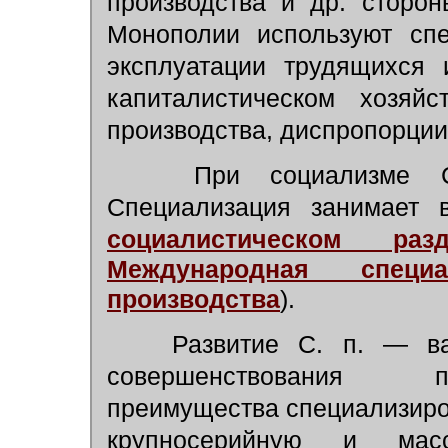
производства и др. сторон
Монополии используют спе
эксплуатации трудящихся 
капиталистическом хозяй
производства, диспропорции
При социализме С. 
Специализация занимает
социалистическом раз
Международная специ
производства
).
Развитие С. п. — важ
совершенствования пр
преимущества специализир
крупносерийную и мас