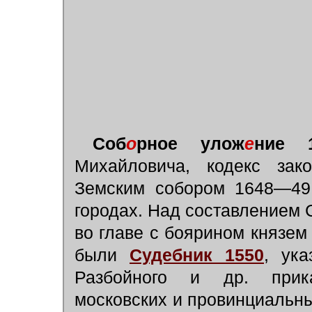
Соб
о
рное улож
е
ние 1
Михайловича, кодекс зако
Земским собором 1648—49 
городах. Над составлением С
во главе с боярином князем 
были
Судебник 1550
, ука
Разбойного и др. прика
московских и провинциальных