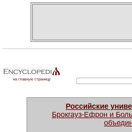
на главную страницу
Российские унив
Брокгауз-Ефрон и Бол
объеди