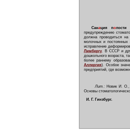
Сан
а
ция п
о
лости 
предупреждению стомато
должна проводиться на 
молочных и постоянных з
исправление деформиров
Лимбергу
. В СССР и дру
дошкольного возраста, та
более раннему образо
Аллергия
). Особое знач
предприятий, где возмож
Лит.:
Новик И. О.,
Основы стоматологическо
И. Г. Гинзбург.