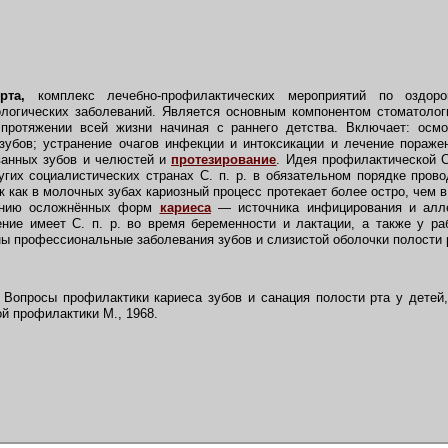
рта,
комплекс лечебно-профилактических мероприятий по оздор
логических заболеваний. Является основным компонентом стоматоло
протяжении всей жизни начиная с раннего детства. Включает: осмо
убов; устранение очагов инфекции и интоксикации и лечение пораже
анных зубов и челюстей и
протезирование
. Идея профилактической С
гих социалистических странах С. п. р. в обязательном порядке пров
к как в молочных зубах кариозный процесс протекает более остро, чем в
ванию осложнённых форм
кариеса
— источника инфицирования и алле
ение имеет С. п. р. во время беременности и лактации, а также у 
ны профессиональные заболевания зубов и слизистой оболочки полости 
 Вопросы профилактики кариеса зубов и санация полости рта у детей, 
й профилактики М., 1968.