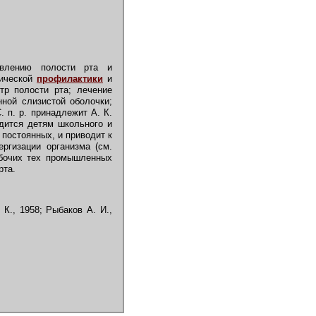
овлению полости рта и
гической
профилактики
и
тр полости рта; лечение
нной слизистой оболочки;
. п. р. принадлежит А. К.
одится детям школьного и
 постоянных, и приводит к
ргизации организма (см.
рабочих тех промышленных
рта.
К., 1958; Рыбаков А. И.,