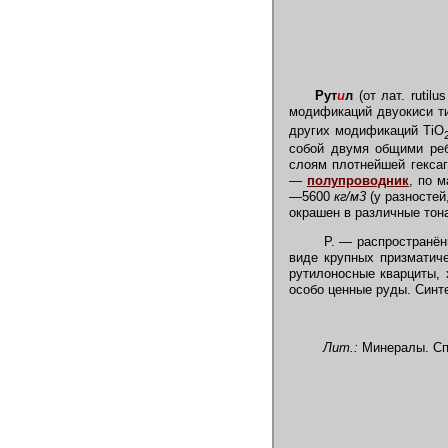
Рут
и
л
(от лат. rutil
модификаций двуокиси т
других модификаций TiO
собой двумя общими реб
слоям плотнейшей гексаг
—
полупроводник
, по 
—5600
кг/м
3
(у разносте
окрашен в различные тон
Р. — распространё
виде крупных призматич
рутилоносные кварциты, 
особо ценные руды. Синт
Лит.:
Минералы. Спра