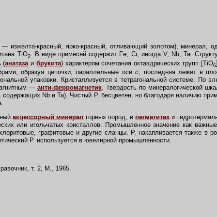
us — изжелта-красный, ярко-красный, отливающий золотом), минерал, 
итана TiO
. В виде примесей содержит Fe, Сг, иногда V, Nb, Ta. Структ
2
(
анатаза
и
брукита
) характером сочетания октаэдрических групп [TiO
2
6
рами, образуя цепочки, параллельные оси
с
; последняя лежит в пло
ональной упаковки. Кристаллизуется в тетрагональной системе. По эл
магнитным —
анти-ферромагнетик
. Твердость по минералогической шка
й, содержащих Nb и Ta). Чистый Р. бесцветен, но благодаря наличию при
а.
нный
акцессорный минерал
горных пород; в
пегматитах
и гидротермаль
еских или игольчатых кристаллов. Промышленное значение как важны
хлоритовые, графитовые и другие сланцы. Р. накапливается также в 
етический Р. используется в ювелирной промышленности.
вочник, т. 2, М., 1965.