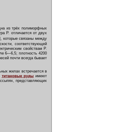
одна из трёх полиморфных
ура Р. отличается от двух
], которые связаны между
скости, соответствующей
ектрическим свойствам Р.
ле 6—6,5; плотность 4200
месей почти всегда бывает
ных жилах встречается в
е
титановые руды
имеют
россыпях, представляющих