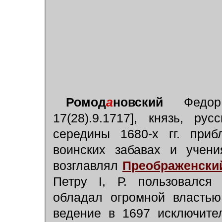
Ромод
а
новский
Федор
17(28).9.1717], князь, ру
середины 1680-х гг. приб
воинских забавах и учен
возглавлял
Преображенски
Петру I, Р. пользовался
обладал огромной властью
ведение в 1697 исключите