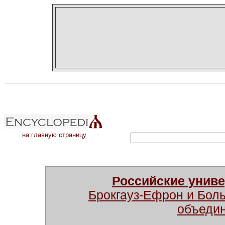
на главную страницу
Российские унив
Брокгауз-Ефрон и Бол
объеди