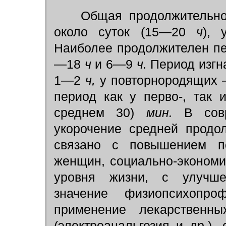
Общая продолжительнос
около суток (15—20
ч
),
Наиболее продолжителен пе
—18
ч
и 6—9
ч.
Период изгн
1—2
ч,
у повторнородящих
период как у перво-, так
среднем 30)
мин.
В совр
укорочение средней продол
связано с повышением по
женщин, социально-экономич
уровня жизни, с улуч
значение физиопсихопроф
применение лекарственн
(электроанальгезия и др.),