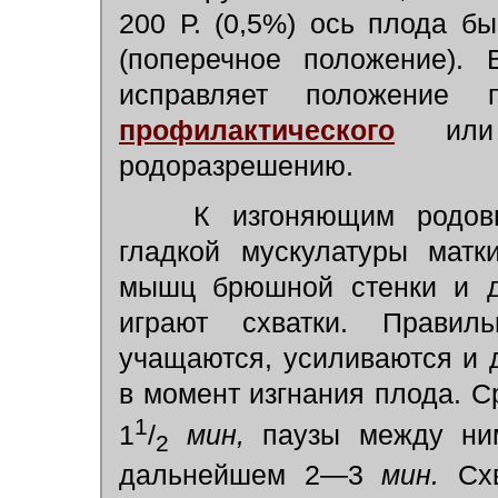
200 Р. (0,5%) ось плода б
(поперечное положение). 
исправляет положение
профилактического
или п
родоразрешению.
К изгоняющим родовым
гладкой мускулатуры матк
мышц брюшной стенки и ди
играют схватки. Правил
учащаются, усиливаются и 
в момент изгнания плода. 
1
1
/
мин,
паузы между н
2
дальнейшем 2—3
мин.
Схв