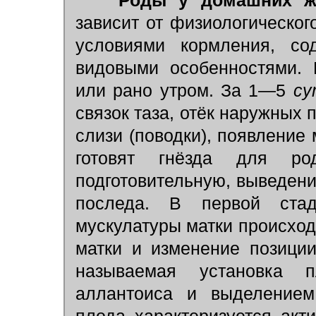
Роды у домашних ж
зависит от физиологическог
условиями кормления, сод
видовыми особенностями. 
или рано утром. За 1—5
су
связок таза, отёк наружных 
слизи (поводки), появление
готовят гнёзда для ро
подготовительную, выведени
последа. В первой ста
мускулатуры матки происход
матки и изменение позици
называемая установка п
аллантоиса и выделением