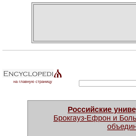
на главную страницу
Российские унив
Брокгауз-Ефрон и Бол
объеди