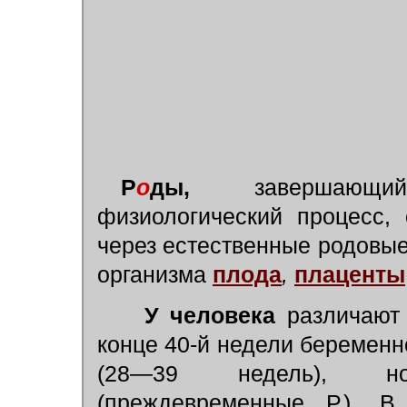
Р
о
ды,
завершаю
физиологический процесс,
через естественные родовые
организма
плода
,
плаценты
У человека
различают 
конце 40-й недели беременно
(28—39 недель), н
(преждевременные Р.). В