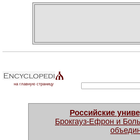
на главную страницу
Российские унив
Брокгауз-Ефрон и Бол
объеди