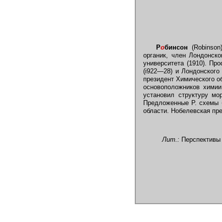
Р
о
бинсон
(Robinson)
органик, член Лондонско
университета (1910). Пр
(i922—28) и Лондонского
президент Химического о
основоположников химии
установил структуру мор
Предложенные Р. схемы 
области. Нобелевская пре
Лит.:
Перспективы р