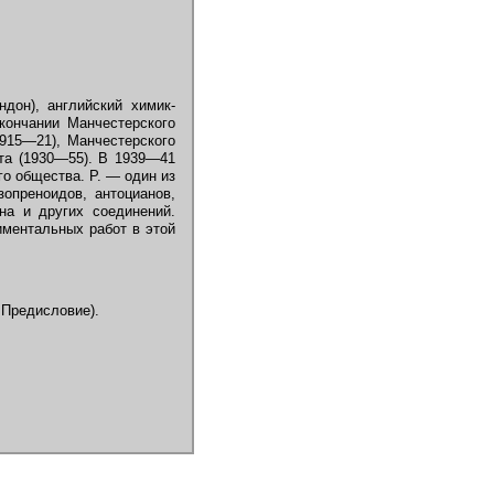
ндон), английский химик-
окончании Манчестерского
1915—21), Манчестерского
ета (1930—55). В 1939—41
о общества. Р. — один из
опреноидов, антоцианов,
ина и других соединений.
ментальных работ в этой
. Предисловие).