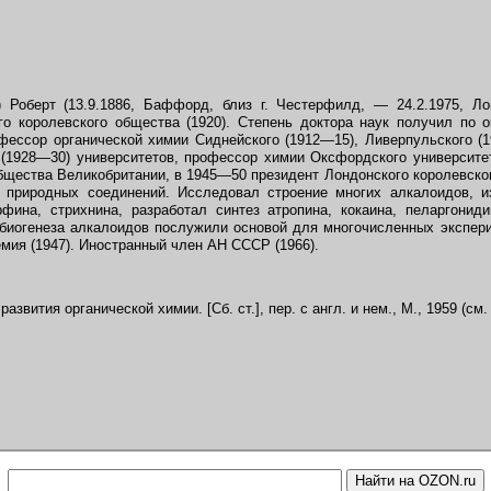
 Роберт (13.9.1886, Баффорд, близ г. Честерфилд, — 24.2.1975, Ло
го королевского общества (1920). Степень доктора наук получил по 
офессор органической химии Сиднейского (1912—15), Ливерпульского (
 (1928—30) университетов, профессор химии Оксфордского университ
бщества Великобритании, в 1945—50 президент Лондонского королевског
 природных соединений. Исследовал строение многих алкалоидов, из
фина, стрихнина, разработал синтез атропина, кокаина, пеларгонид
биогенеза алкалоидов послужили основой для многочисленных экспери
мия (1947). Иностранный член АН СССР (1966).
азвития органической химии. [Сб. ст.], пер. с англ. и нем., М., 1959 (см