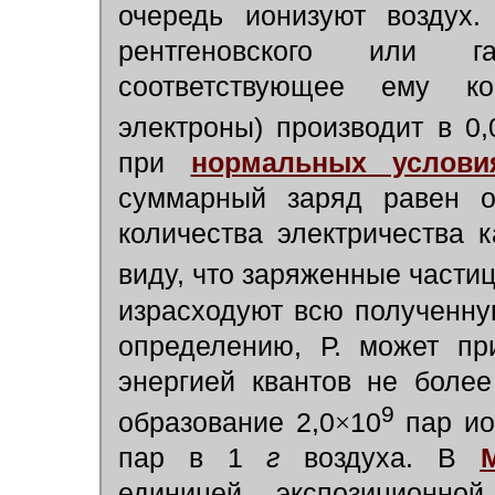
очередь ионизуют воздух
рентгеновского или г
соответствующее ему ко
электроны) производит в 0
при
нормальных услови
суммарный заряд равен од
количества электричества 
виду, что заряженные части
израсходуют всю полученну
определению, Р. может пр
энергией квантов не боле
9
образование 2,0
×
10
пар и
пар в 1
г
воздуха. В
единицей экспозицион