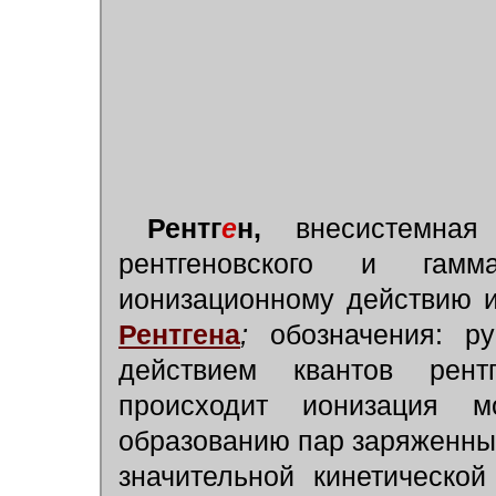
Рентг
е
н,
внесистемная
рентгеновского и гамм
ионизационному действию их
Рентгена
;
обозначения: р
действием квантов рентг
происходит ионизация м
образованию пар заряженных
значительной кинетическо