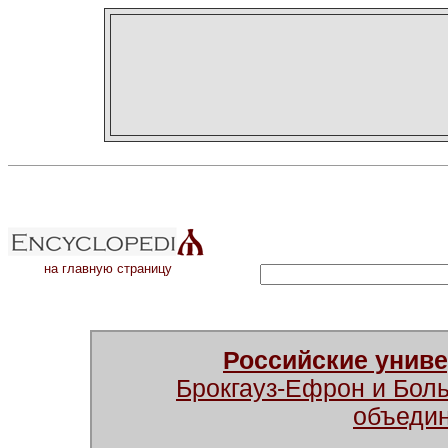
на главную страницу
Российские унив
Брокгауз-Ефрон и Бол
объеди