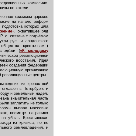
редакционных комиссиях.
низы не хотели.
ченное кризисом царское
ласие на начало реформ
), подготовка которых шла
ижение»
, охватившее ряд
Р. с. связана с подъёмом
утри рус. и лондонского
общества: крестьянам (
олодёжи (
«К молодому
итической революционной
янского восстания. Идея
идеей создания федерации
волюционную организацию
ий революционные центры.
вышедших из крепостной
 оглашен в Петербурге и
ободу и земельный надел,
зана значительная часть
были заплатить не только
формы вызвал массовые
нако, несмотря на размах
 на убыль. Крестьянская
ыхода из кризиса, но не
льного землевладения, и