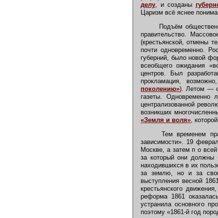
делу
, и созданы
губерн
Царизм всё яснее понимал
Подъём общественно
правительство. Массов
(крестьянской, отмены те
почти одновременно. Ро
губерний, было новой фо
всеобщего ожидания «во
центров. Был разработ
прокламация, возможно
поколению»
). Летом — 
газеты. Одновременно л
централизованной револю
возникших многочисленн
«Земля и воля»
, которо
Тем временем прав
зависимости». 19 февра
Москве, а затем п о все
за который они должны 
находившихся в их поль
за землю, но и за св
выступления весной 1861
крестьянского движения
реформа 1861 оказалась
устранила основного пр
поэтому «1861-й год пород 