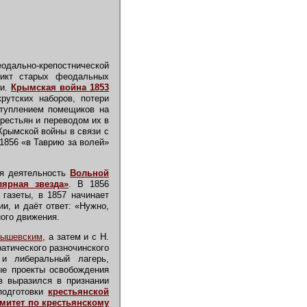
одально-крепостнической
ликт старых феодальных
ми.
Крымская война 1853
утских наборов, потери
ступлением помещиков на
рестьян и переводом их в
Крымской войны в связи с
1856 «в Таврию за волей»
ся деятельность
Вольной
лярная звезда»
. В 1856
газеты, в 1857 начинает
и, и даёт ответ: «Нужно,
ого движения.
нышевским
, а затем и с Н.
атического разночинского
и либеральный лагерь,
ые проекты освобождения
ов выразился в признании
подготовки
крестьянской
митет по крестьянскому