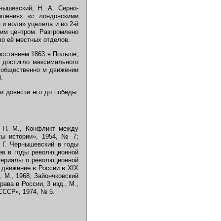
ышевский, Н. А. Серно-
ошениях «с лондонскими
и воля» уцелела и во 2-й
ким центром. Разгромлено
во её местных отделов.
восстанием 1863 в Польше,
 достигло максимального
в общественно м движении
.
и довести его до победы.
ин Н. М., Конфликт между
сы истории», 1954, № 7;
. Г. Чернышевский в годы
рев в годы революционной
атериалы о революционной
е движение в России в XIX
, М., 1968; Зайончковский
ава в России, 3 изд., М.,
СССР», 1974, № 5.