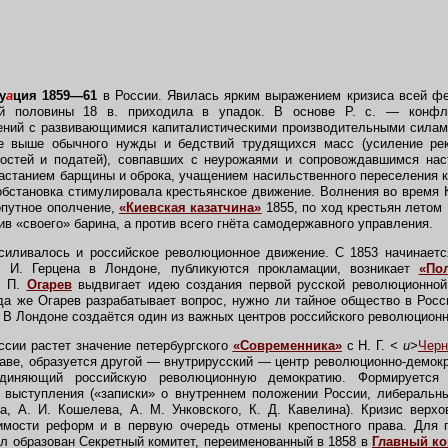
у
а
ция 1859—61
в России. Явилась ярким выражением кризиса всей фе
-й половины 18 в. приходила в упадок. В основе Р. с. — конф
ений с развивающимися капиталистическими производительными сила
 выше обычного нужды и бедствий трудящихся масс (усиление рекр
ностей и податей), совпавших с неурожаями и сопровождавшимся на
растанием барщины и оброка, учащением насильственного переселения к
бстановка стимулировала крестьянское движение. Волнения во время 
опутное ополчение,
«Киевская казатчина»
1855, по ход крестьян летом 
в «своего» барина, а против всего гнёта самодержавного управления.
иливалось и российское революционное движение. С 1853 начинает
 И. Герцена в Лондоне, публикуются прокламации, возникает
«По
. П.
Огарев
выдвигает идею создания первой русской революционной 
да же Огарев разрабатывает вопрос, нужно ли тайное общество в Росси
 В Лондоне создаётся один из важных центров российского революционн
сии растет значение петербургского
«Современника»
с Н. Г.
< u>
Чер
аве, образуется другой — внутрирусский — центр революционно-демокр
единяющий российскую революционную демократию. Формируется 
 выступления («записки» о внутреннем положении России, либеральн
, А. И. Кошелева, А. М. Унковского, К. Д. Кавелина). Кризис верх
мости реформ и в первую очередь отмены крепостного права. Для 
л образован Секретный комитет, переименованный в 1858 в
Главный ко