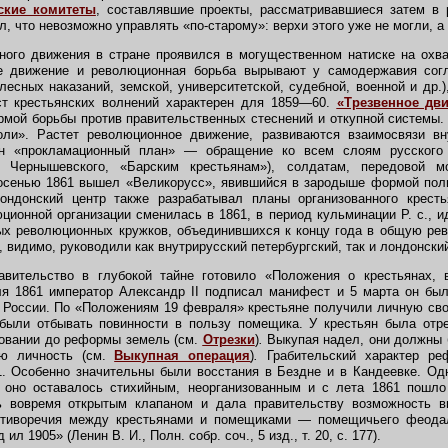
ские комитеты
, составлявшие проекты, рассматривавшиеся затем в 
, что невозможно управлять «по-старому»: верхи этого уже не могли, а 
го движения в стране проявился в могущественном натиске на охва
ое движение и революционная борьба вырывают у самодержавия сог
лесных наказаний, земской, университетской, судебной, военной и др.
ст крестьянских волнений характерен для 1859—60.
«Трезвенное дв
рмой борьбы против правительственных стеснений и откупной системы. 
ли». Растет революционное движение, развиваются взаимосвязи вн
ан «прокламационный план» — обращение ко всем слоям русского 
, Чернышевского, «Барским крестьянам»), солдатам, передовой м
осенью 1861 вышел «Великорусс», явившийся в зародыше формой пол
ондонский центр также разрабатывал планы организованного кресть
ционной организации сменилась в 1861, в период кульминации Р. с., 
ых революционных кружков, объединившихся к концу года в общую ре
й, видимо, руководили как внутрирусский петербургский, так и лондонск
ительство в глубокой тайне готовило «Положения о крестьянах, 
ля 1861 император Александр II подписал манифест и 5 марта он был
й России. По «Положениям 19 февраля» крестьяне получили личную св
были отбывать повинности в пользу помещика. У крестьян была отре
зовании до реформы земель (см.
Отрезки
)
.
Выкупая надел, они должны 
ою личность (см.
Выкупная операция
)
.
Грабительский характер ре
. Особенно значительны были восстания в Бездне и в Кандеевке. Од
, оно оставалось стихийным, неорганизованным и с лета 1861 пошло
 вовремя открытым клапаном и дала правительству возможность в
отиворечия между крестьянами и помещиками — помещичьего феода
ил 1905» (Ленин В. И., Полн. собр. соч., 5 изд., т. 20, с. 177).