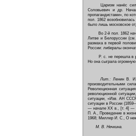
Царизм нанёс силь
Соловьевич и др. Нача
пропагандистами», по ко
пол. 1862 возобновилась
было лишь московское от
Во 2-й пол. 1862 нач
Литве и Белоруссии (см
размаха в первой полови
России: либералы оконча
Р. с. не перешла в 
Но она сыграла огромную
Лит.:
Ленин В. И.,
производительными сила
Революционная ситуация 
революционной ситуации,
ситуации, «Изв. АН СССР
ситуации в России (1859—
— начале XX в., [т. 4] —
П. А., Проведение в жизн
1968; Миллер И. С., О н
М. В. Нечкина.