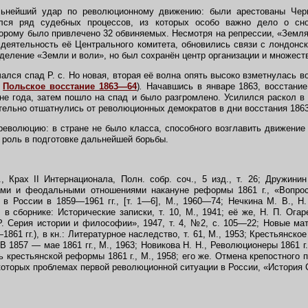
нейший удар по революционному движению: были арестованы Черн
лся ряд судебных процессов, из которых особо важно дело о сн
торому было привлечено 32 обвиняемых. Несмотря на репрессии, «Земля 
 деятельность её Центрального комитета, обновились связи с лондонс
деление «Земли и воли», но был сохранён центр организации и множест
ался спад Р. с. Но новая, вторая её волна опять высоко взметнулась 
.
Польское восстание 1863—64
)
.
Начавшись в январе 1863, восстание
не года, затем пошло на спад и было разгромлено. Усилился раскол 
тельно отшатнулись от революционных демократов в дни восстания 1863
революцию: в стране не было класса, способного возглавить движение 
 роль в подготовке дальнейшей борьбы.
 Крах II Интернационала, Полн. собр. соч., 5 изд., т. 26; Дружин
ми и феодальными отношениями накануне реформы 1861 г., «Вопро
в России в 1859—1961 гг., [т. 1—6], М., 1960—74; Нечкина М. В., Н
 в сборнике: Исторические записки, т. 10, М., 1941; её же, Н. П. Ога
. Серия истории и философии», 1947, т. 4, №2, с. 105—22; Новые м
1861 гг.), в кн.: Литературное наследство, т. 61, М., 1953; Крестьянско
 В 1857 — мае 1861 гг., М., 1963; Новикова Н. Н., Революционеры 1861 г.
ь крестьянской реформы 1861 г., М., 1958; его же. Отмена крепостного пр
екоторых проблемах первой революционной ситуации в России, «История 