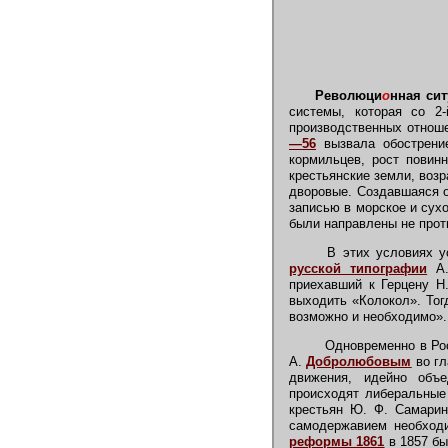
Революци
о
нная сит
системы, которая со 2
производственных отнош
—56
вызвала обострение
кормильцев, рост повин
крестьянские земли, воз
дворовые. Создавшаяся о
записью в морское и сух
были направлены не проти
В этих условиях ус
русской типографии
А.
приехавший к Герцену Н
выходить «Колокол». Тог
возможно и необходимо».
Одновременно в Рос
А.
Добролюбовым
во гл
движения, идейно объ
происходят либеральные
крестьян Ю. Ф. Самарина
самодержавием необходи
реформы 1861
в 1857 бы